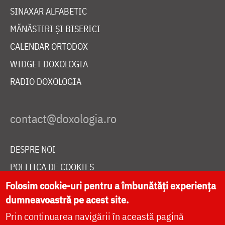
SINAXAR ALFABETIC
MĂNĂSTIRI ȘI BISERICI
CALENDAR ORTODOX
WIDGET DOXOLOGIA
RADIO DOXOLOGIA
DESPRE NOI
POLITICA DE COOKIES
DONEAZĂ ONLINE PENTRU CATEDRALA NAȚIONALĂ
Folosim cookie-uri pentru a îmbunătăți experiența
dumneavoastră pe acest site.
Prin continuarea navigării în această pagină
LIVE