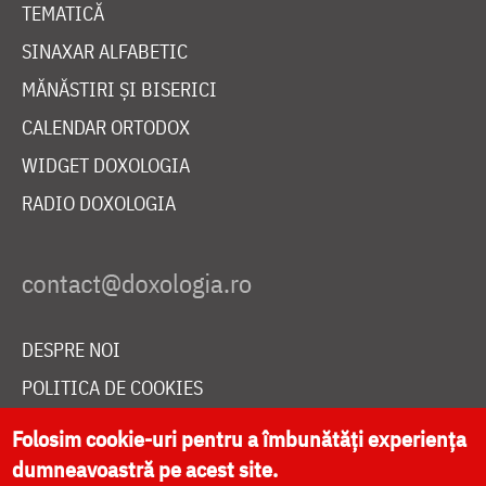
TEMATICĂ
SINAXAR ALFABETIC
MĂNĂSTIRI ȘI BISERICI
CALENDAR ORTODOX
WIDGET DOXOLOGIA
RADIO DOXOLOGIA
DESPRE NOI
POLITICA DE COOKIES
DONEAZĂ ONLINE PENTRU CATEDRALA NAȚIONALĂ
Folosim cookie-uri pentru a îmbunătăți experiența
dumneavoastră pe acest site.