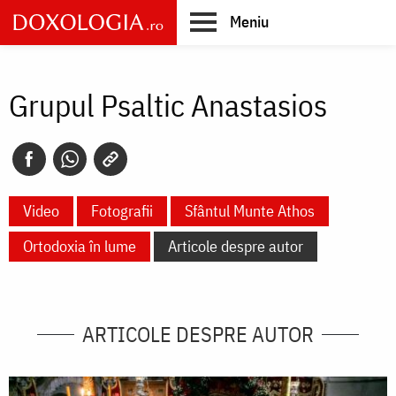
Skip
Meniu
to
main
Main
content
navigation
Grupul Psaltic Anastasios
Video
Fotografii
Sfântul Munte Athos
Ortodoxia în lume
Articole despre autor
ARTICOLE DESPRE AUTOR