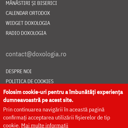
MĂNĂSTIRI ȘI BISERICI
CALENDAR ORTODOX
WIDGET DOXOLOGIA
RADIO DOXOLOGIA
DESPRE NOI
POLITICA DE COOKIES
Folosim cookie-uri pentru a îmbunătăți experiența
DONEAZĂ ONLINE PENTRU CATEDRALA NAȚIONALĂ
dumneavoastră pe acest site.
Prin continuarea navigării în această pagină
LIVE
confirmați acceptarea utilizării fișierelor de tip
cookie.
Mai multe informații