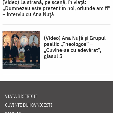
(Video) La strană, pe scenă, în viață:
„Dumnezeu este prezent în noi, oriunde am fi”
– interviu cu Ana Nuță
(Video) Ana Nuță și Grupul
psaltic „Theologos” –
„Cuvine-se cu adevărat”,
glasul 5
VIAȚA BISERICII
CUVINTE DUHOVNICEȘTI