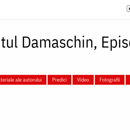
țitul Damaschin, Epi
teriale ale autorului
Predici
Video
Fotografii