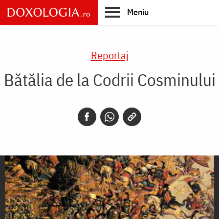
Skip
Meniu
to
main
Main
content
navigation
Reportaj
Bătălia de la Codrii Cosminului