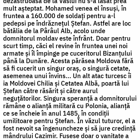
dezastruoasă de la Vaslui nu s-a lăsat prea
mult așteptat. Mohamed venea el însuși, în
fruntea a 160.000 de soldați pentru a-l
pedepsi pe îndrăznețul Ștefan. Astfel are loc
bătălia de la Pârâul Alb, acolo unde
domnitorul moldav este înfrânt. Doar pentru
scurt timp, căci el revine în fruntea unei noi
armate și îl împinge pe cuceritorul Bizanțului
până la Dunăre. Acesta părăsea Moldova fără
să fi cucerit un singur oraș, o singură cetate,
asemenea unui învins... Un alt atac turcesc îi
ia Moldovei Chilia și Cetatea Albă, poartă lui
Ștefan către răsărit și către aurul
neguțătorilor. Singura speranță a domnitorului
rămâne o alianță militară cu Polonia, alianță
ce se încheie în anul 1485, în condiții
umilitoare pentru Ștefan. În văzul tuturor, el a
fost nevoit sa îngenuncheze și să jure credință
mândrului Cazimir. Fusese doar o vanitate a