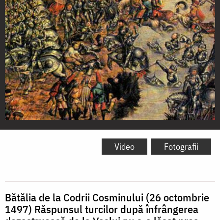
Bătălia
de
Video
Fotografii
la
Codrii
Cosminului
Bătălia de la Codrii Cosminului (26 octombrie
1497) Răspunsul turcilor după înfrângerea