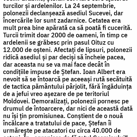
turcilor și ardelenilor. La 24 septembrie,
polonezii declanșează asediul Sucevei, dar
încercările lor sunt zadarnice. Cetatea era
mult prea bine apărată ca să poată fi cucerită.
Turcii trimit doar 2000 de oameni, în timp ce
ardelenii se grăbesc prin pasul Oituz cu
12.000 de oșteni. Afectați de lipsuri, polonezii
ridică asediul și par deciși să încheie pacea,
dar aceasta nu se va mai face decât în
condițiile impuse de Ștefan. Ioan Albert era
nevoit să se întoarcă pe aceeași rută secătuită
de tactica pământului pârjolit, fără îngăduința
de a jefui vreo așezare de pe teritoriul
Moldovei. Demoralizați, polonezii pornesc pe
drumul de întoarcere, dar nici de această dată
nu își țin promisiunea. Conștient de o nouă
încălcare a tratatului de pace, Ștefan îi
urmărește pe atacatori cu circa 40.000 de