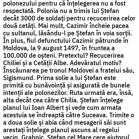
polonezului pentru că înțelegerea nu a fost
respectată. Polonia nu a trimis lui Ștefan
decât 3000 de soldați pentru recucerirea celor
două cetăți. Mai mult, Cazimir încheie pacea
cu sultanul, lăsându-l pe Ștefan în voia sorții.
În plus, fiul defunctului Cazimir pătrunde în
Moldova, la 9 august 1497, în fruntea a
100.000 de oșteni. Pretextul? Recucerirea
Chiliei și a Cetății Albe. Adevăratul motiv?
Înscăunarea pe tronul Moldovei a fratelui său,
Sigismund. Prima solie a lui Ștefan este
primită cu bunăvoință și asigurată de bunele
intenții ale polonezilor. Ruta urmată era, însă,
alta decât cea către Chilia. Ștefan înțelege
planul lui Ioan Albert și vede cum armata
acestuia se îndreaptă către Suceava. Trimite o
a doua solie și abia când mesagerii săi sunt
arestați înțelege planul ascuns al regelui
vecin. Grabnic, Ștefan cel Mare cere ajutorul