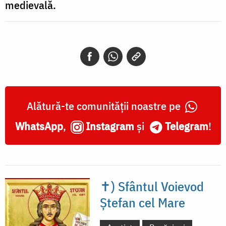
medievală.
Alătură-te comunității noastre pe
WhatsApp
,
Instagram
și
Telegram
!
✝) Sfântul Voievod
Ștefan cel Mare