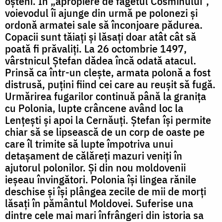
oșteni. În „apropiere de făgetul Cosminului“,
voievodul îi ajunge din urmă pe polonezi și
ordonă armatei sale să înconjoare pădurea.
Copacii sunt tăiați și lăsați doar atât cât să
poată fi prăvaliți. La 26 octombrie 1497,
vârstnicul Ștefan dădea încă odată atacul.
Prinsă ca într-un clește, armata polonă a fost
distrusă, puțini fiind cei care au reușit să fugă.
Urmărirea fugarilor continuă până la granița
cu Polonia, lupte crâncene având loc la
Lențești și apoi la Cernăuți. Ștefan își permite
chiar să se lipsească de un corp de oaste pe
care îl trimite să lupte împotriva unui
detașament de călăreți mazuri veniți în
ajutorul polonilor. Și din nou moldovenii
ieșeau învingători. Polonia își lingea rănile
deschise și își plângea zecile de mii de morți
lăsați în pământul Moldovei. Suferise una
dintre cele mai mari înfrângeri din istoria sa