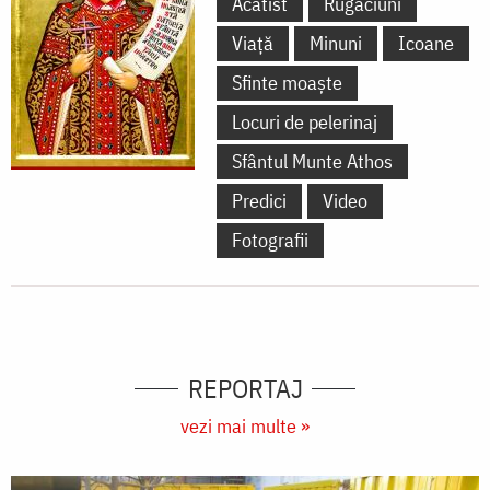
Acatist
Rugăciuni
Viață
Minuni
Icoane
Sfinte moaște
Locuri de pelerinaj
Sfântul Munte Athos
Predici
Video
Fotografii
REPORTAJ
vezi mai multe »