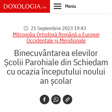
Skip
Meniu
to
main
Main
content
navigation
21 Septembrie 2023 19:43
Mitropolia Ortodoxă Română a Europei
Occidentale şi Meridionale
Binecuvântarea elevilor
Școlii Parohiale din Schiedam
cu ocazia începutului noului
an școlar