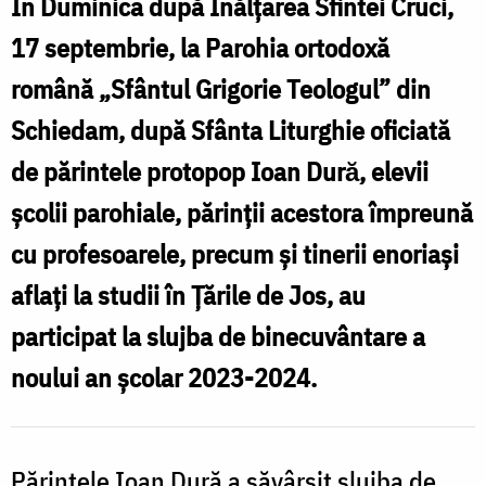
Parohiale
În Duminica după Înălțarea Sfintei Cruci,
din
17 septembrie, la Parohia ortodoxă
Schiedam
română „Sfântul Grigorie Teologul” din
cu
Schiedam, după Sfânta Liturghie oficiată
ocazia
de părintele protopop Ioan Durӑ, elevii
începutului
şcolii parohiale, părinții acestora împreună
noului
cu profesoarele, precum şi tinerii enoriași
an
aflați la studii în Țările de Jos, au
școlar
participat la slujba de binecuvântare a
noului an școlar 2023-2024.
Părintele Ioan Dură a săvârșit slujba de