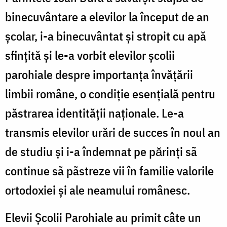
binecuvântare a elevilor la început de an
școlar, i-a binecuvântat şi stropit cu apă
sfințită şi le-a vorbit elevilor școlii
parohiale despre importanța învățării
limbii române, o condiție esențială pentru
păstrarea identității naționale. Le-a
transmis elevilor urări de succes în noul an
de studiu şi i-a îndemnat pe pӑrinţi sã
continue sã pãstreze vii în familie valorile
ortodoxiei şi ale neamului românesc.
Elevii Școlii Parohiale au primit câte un