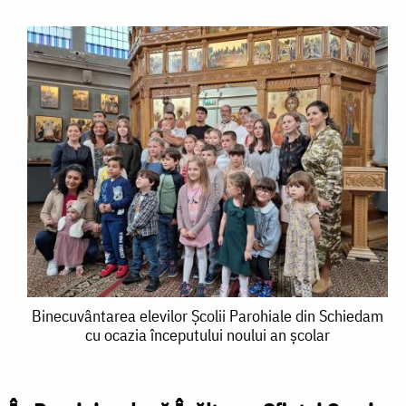
Binecuvântarea
Binecuvântarea elevilor Școlii Parohiale din Schiedam
cu ocazia începutului noului an școlar
elevilor
Școlii