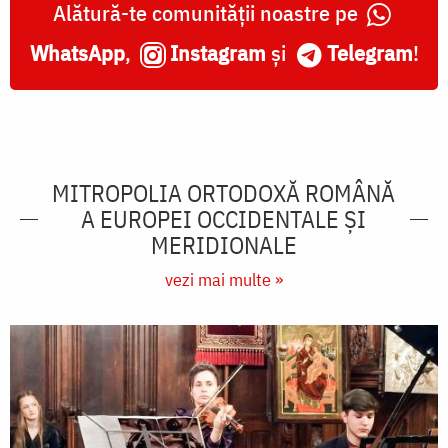
Alătură-te comunității noastre pe
WhatsApp
,
Instagram
și
Telegram
!
MITROPOLIA ORTODOXĂ ROMÂNĂ
A EUROPEI OCCIDENTALE ŞI
MERIDIONALE
vezi mai multe »