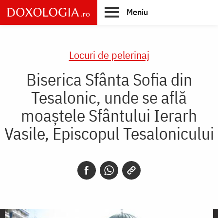
Skip
Meniu
to
main
Main
content
navigation
Locuri de pelerinaj
Biserica Sfânta Sofia din
Tesalonic, unde se află
moaștele Sfântului Ierarh
Vasile, Episcopul Tesalonicului