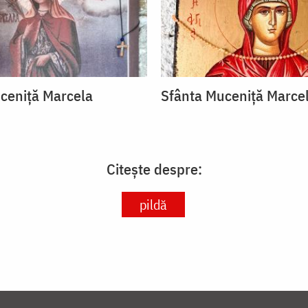
ceniță Marcela
Sfânta Muceniță Marce
Citește despre:
pildă