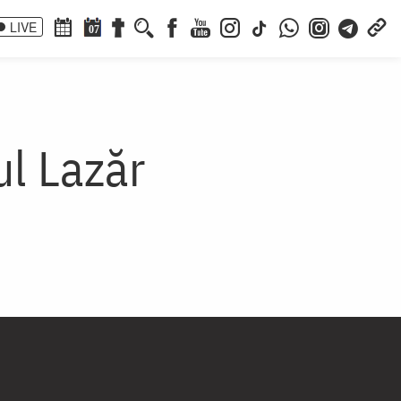
LIVE
07
ul Lazăr