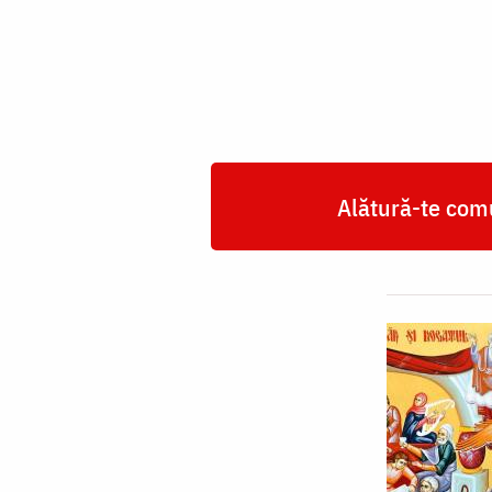
și
săracul
Lazăr
Alătură-te comu