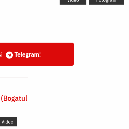
și
Telegram
!
 (Bogatul
Video