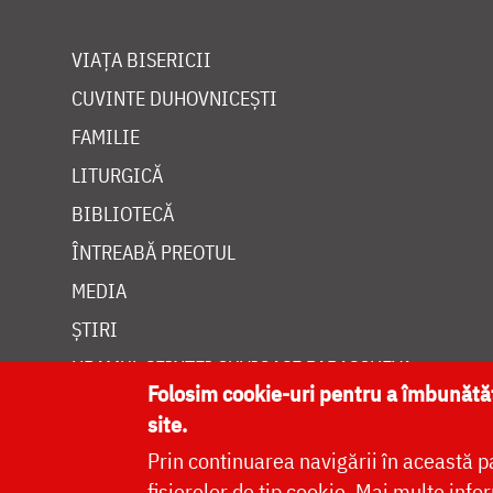
VIAȚA BISERICII
CUVINTE DUHOVNICEȘTI
FAMILIE
LITURGICĂ
BIBLIOTECĂ
ÎNTREABĂ PREOTUL
MEDIA
ȘTIRI
HRAMUL SFINTEI CUVIOASE PARASCHEVA
Folosim cookie-uri pentru a îmbunăt
site.
Prin continuarea navigării în această p
fișierelor de tip cookie.
Mai multe infor