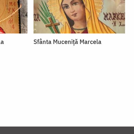
la
Sfânta Muceniță Marcela