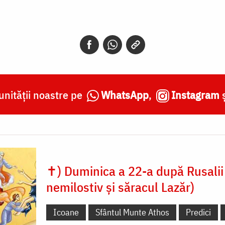
nității noastre pe
WhatsApp
,
Instagram
✝) Duminica a 22-a după Rusalii
nemilostiv și săracul Lazăr)
Icoane
Sfântul Munte Athos
Predici