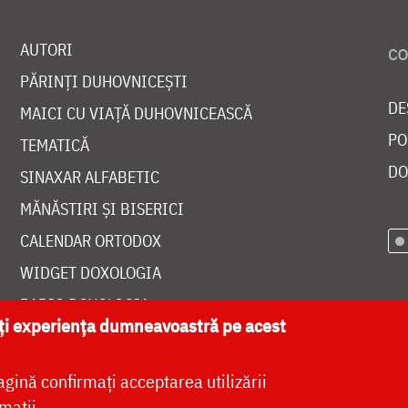
AUTORI
PĂRINȚI DUHOVNICEȘTI
DE
MAICI CU VIAȚĂ DUHOVNICEASCĂ
PO
TEMATICĂ
DO
SINAXAR ALFABETIC
MĂNĂSTIRI ȘI BISERICI
CALENDAR ORTODOX
WIDGET DOXOLOGIA
RADIO DOXOLOGIA
ăți experiența dumneavoastră pe acest
agină confirmați acceptarea utilizării
mații