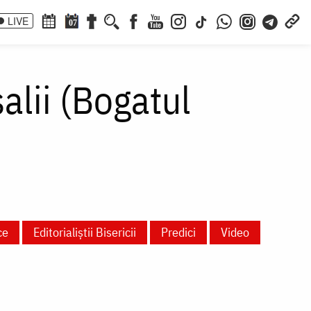
LIVE
07
lii (Bogatul
ce
Editorialiștii Bisericii
Predici
Video