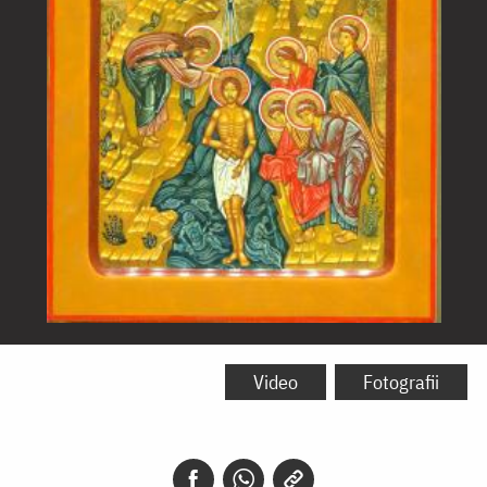
Botezul
Domnului
Video
Fotografii