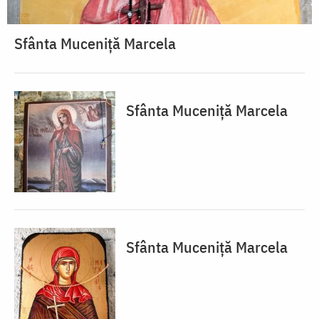
Sfânta Muceniță Marcela
Sfânta Muceniță Marcela
Sfânta Muceniță Marcela