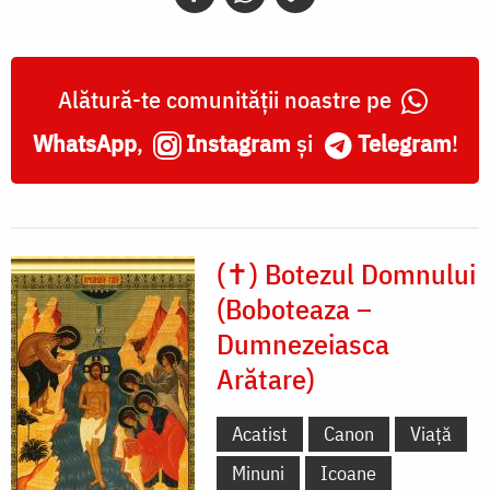
Alătură-te comunității noastre pe
WhatsApp
,
Instagram
și
Telegram
!
(✝) Botezul Domnului
(Boboteaza –
Dumnezeiasca
Arătare)
Acatist
Canon
Viață
Minuni
Icoane