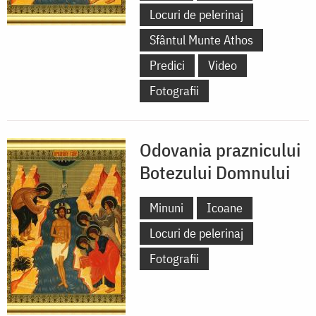
Locuri de pelerinaj
Sfântul Munte Athos
Predici
Video
Fotografii
Odovania praznicului
Botezului Domnului
Minuni
Icoane
Locuri de pelerinaj
Fotografii