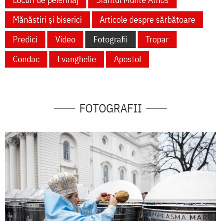
Mănăstiri și biserici
Articole despre sărbătoare
Predici
Video
Fotografii
Tropar
Condac
Evanghelie
Apostol
FOTOGRAFII