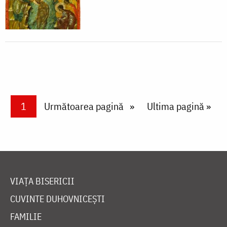
Paginare
Current page
1
Next page
Următoarea pagină
Last page
Ultima pagină »
VIAȚA BISERICII
CUVINTE DUHOVNICEȘTI
FAMILIE