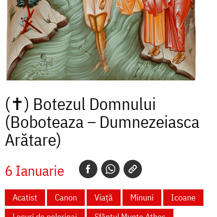
(✝)
Botezul Domnului
(Boboteaza – Dumnezeiasca
Arătare)
6 Ianuarie
Acatist
Canon
Viață
Minuni
Icoane
Locuri de pelerinaj
Sfântul Munte Athos