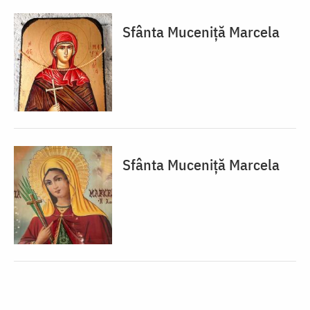
Sfânta Muceniță Marcela
Sfânta Muceniță Marcela