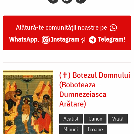
Alătură-te comunității noastre pe
WhatsApp
,
Instagram
și
Telegram
!
(✝) Botezul Domnului
(Boboteaza –
Dumnezeiasca
Arătare)
Acatist
Canon
Viață
Minuni
Icoane