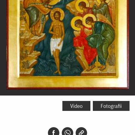
Botezul
Domnului
Video
Fotografii