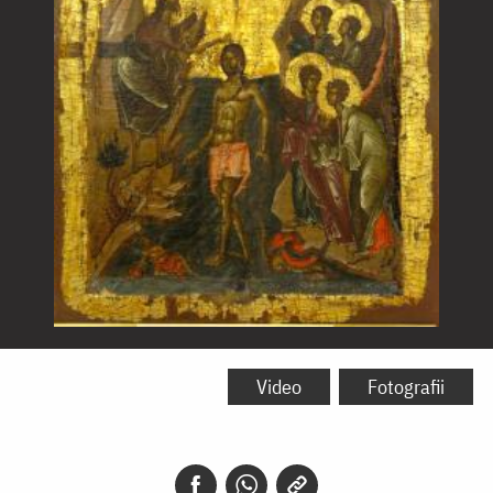
Botezul
Domnului
Video
Fotografii