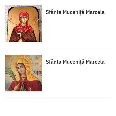
Sfânta Muceniță Marcela
Sfânta Muceniță Marcela