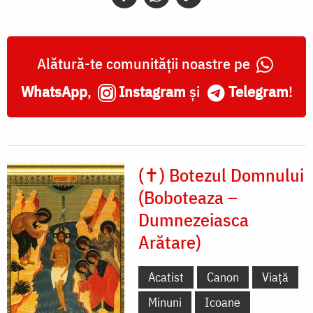
Alătură-te comunității noastre pe
WhatsApp
,
Instagram
și
Telegram
!
(✝) Botezul Domnului
(Boboteaza –
Dumnezeiasca
Arătare)
Acatist
Canon
Viață
Minuni
Icoane