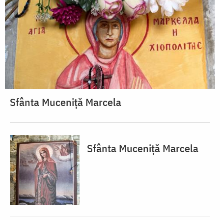
Sfânta Muceniță Marcela
Sfânta Muceniță Marcela