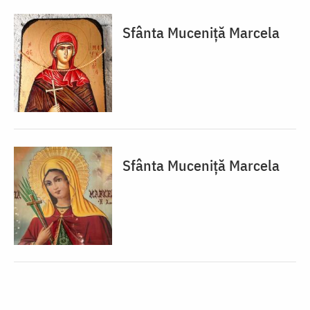
Sfânta Muceniță Marcela
Sfânta Muceniță Marcela