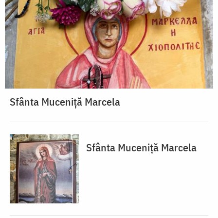
Sfânta Muceniță Marcela
Sfânta Muceniță Marcela