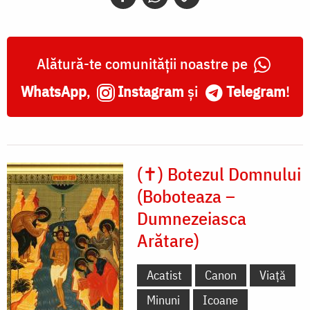
Alătură-te comunității noastre pe
WhatsApp
,
Instagram
și
Telegram
!
(✝) Botezul Domnului
(Boboteaza –
Dumnezeiasca
Arătare)
Acatist
Canon
Viață
Minuni
Icoane