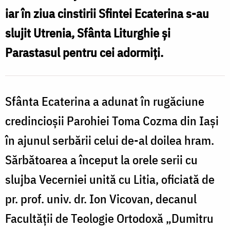
r
Toma
iar în ziua cinstirii Sfintei Ecaterina s-au
l
Cozma
slujit Utrenia, Sfânta Liturghie şi
din
Parastasul pentru cei adormiţi.
B
Iaşi
Sfânta Ecaterina a adunat în rugăciune
d
credincioşii Parohiei Toma Cozma din Iaşi
I
în ajunul serbării celui de-al doilea hram.
Sărbătoarea a început la orele serii cu
slujba Vecerniei unită cu Litia, oficiată de
pr. prof. univ. dr. Ion Vicovan, decanul
Facultăţii de Teologie Ortodoxă „Dumitru