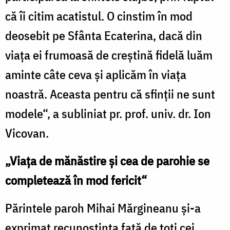
că îi citim acatistul. O cinstim în mod
deosebit pe Sfânta Ecaterina, dacă din
viaţa ei frumoasă de creştină fidelă luăm
aminte câte ceva şi aplicăm în viaţa
noastră. Aceasta pentru că sfinţii ne sunt
modele“, a subliniat pr. prof. univ. dr. Ion
Vicovan.
„Viaţa de mănăstire şi cea de parohie se
completează în mod fericit“
Părintele paroh Mihai Mărgineanu şi-a
exprimat recunoştinţa faţă de toţi cei