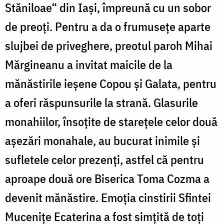
Stăniloae“ din Iaşi, împreună cu un sobor
de preoţi. Pentru a da o frumuseţe aparte
slujbei de priveghere, preotul paroh Mihai
Mărgineanu a invitat maicile de la
mănăstirile ieşene Copou şi Galata, pentru
a oferi răspunsurile la strană. Glasurile
monahiilor, însoţite de stareţele celor două
aşezări monahale, au bucurat inimile şi
sufletele celor prezenţi, astfel că pentru
aproape două ore Biserica Toma Cozma a
devenit mănăstire. Emoţia cinstirii Sfintei
Muceniţe Ecaterina a fost simţită de toţi