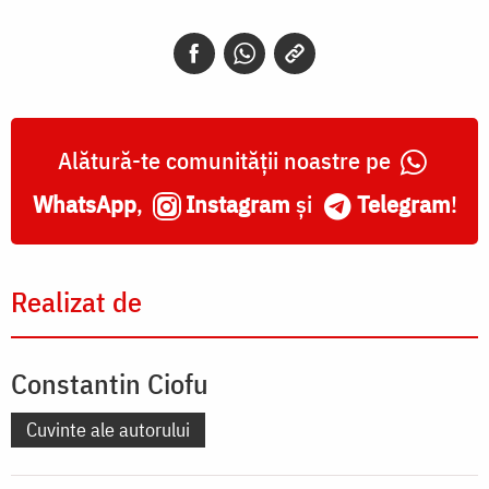
Alătură-te comunității noastre pe
WhatsApp
,
Instagram
și
Telegram
!
Realizat de
Constantin Ciofu
Cuvinte ale autorului