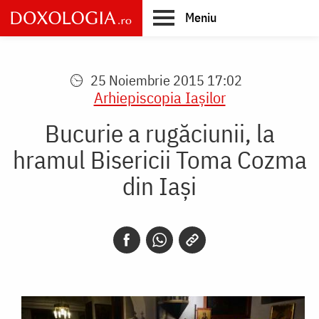
Skip
Meniu
to
main
Main
content
navigation
25 Noiembrie 2015 17:02
Arhiepiscopia Iaşilor
Bucurie a rugăciunii, la
hramul Bisericii Toma Cozma
din Iaşi