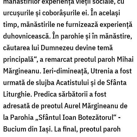
mănăstirilor experienţa vieţii sociale, cu
urcuşurile şi coborâşurile ei. În acelaşi
timp, mănăstirile ne furnizează experienţă
duhovnicească. În parohie şi în mănăstire,
căutarea lui Dumnezeu devine temă
principală“, a remarcat preotul paroh Mihai
Mărgineanu. Ieri-dimineaţă, Utrenia a fost
urmată de slujba Acatistului şi de Sfânta
Liturghie. Predica sărbătorii a fost
adresată de preotul Aurel Mărgineanu de
la Parohia „Sfântul Ioan Botezătorul“ -
Bucium din Iaşi. La final, preotul paroh