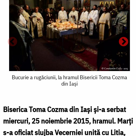
Bucurie
Bucurie a rugăciunii, la hramul Bisericii Toma Cozma
din Iaşi
a
rugăciunii,
la
Biserica Toma Cozma din Iaşi şi-a serbat
hramul
miercuri, 25 noiembrie 2015, hramul. Marţi
Bisericii
s-a oficiat slujba Vecerniei unită cu Litia,