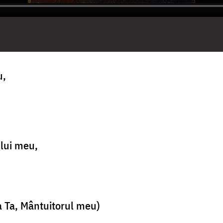
u,
lui meu,
a Ta, Mântuitorul meu)