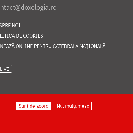
SPRE NOI
LITICA DE COOKIES
NEAZĂ ONLINE PENTRU CATEDRALA NAȚIONALĂ
LIVE
Sunt de acord
Nu, mulțumesc
©
doxologia.ro