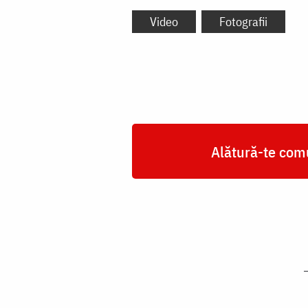
Video
Fotografii
Alătură-te comu