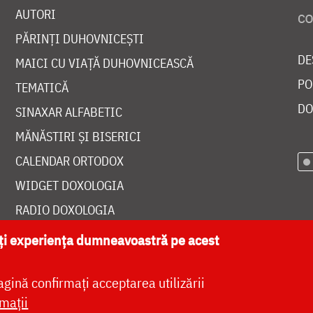
AUTORI
PĂRINȚI DUHOVNICEȘTI
DE
MAICI CU VIAȚĂ DUHOVNICEASCĂ
PO
TEMATICĂ
DO
SINAXAR ALFABETIC
MĂNĂSTIRI ȘI BISERICI
CALENDAR ORTODOX
WIDGET DOXOLOGIA
RADIO DOXOLOGIA
ăți experiența dumneavoastră pe acest
agină confirmați acceptarea utilizării
at de
DOXOLOGIA MEDIA
, Arhiepiscopia Iașilor | 
mații