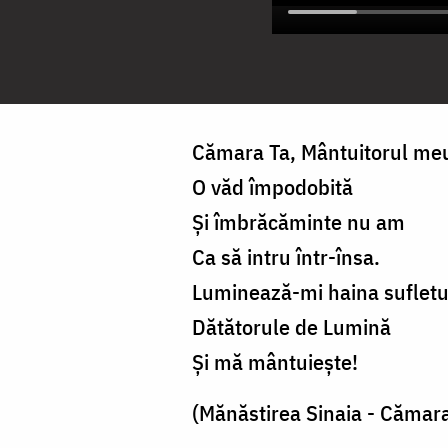
Cămara Ta, Mântuitorul me
O văd împodobită
Şi îmbrăcăminte nu am
Ca să intru într-însa.
Luminează-mi haina sufletu
Dătătorule de Lumină
Şi mă mântuieşte!
(Mănăstirea Sinaia - Cămar