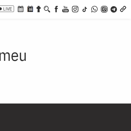
LIVE
08
 meu