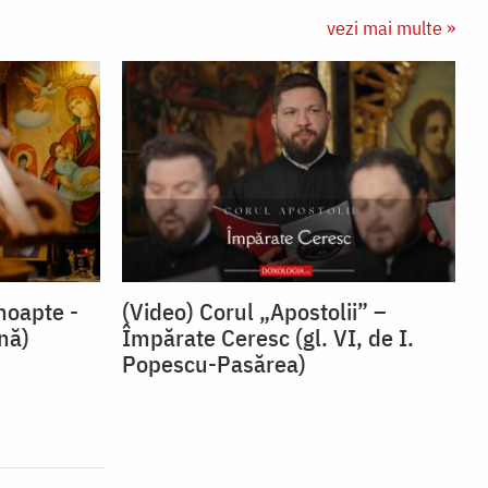
vezi mai multe »
noapte -
(Video) Corul „Apostolii” –
snă)
⁠Împărate Ceresc (gl. VI, de I.
Popescu-Pasărea)