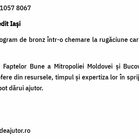
1057 8067
dit Iași
ogram de bronz într-o chemare la rugăciune care
Faptelor Bune a Mitropoliei Moldovei și Bucovi
fere din resursele, timpul și expertiza lor în spri
pot dărui ajutor.
ideajutor.ro