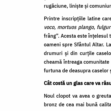
rugăciune, liniște și comuniu
Printre inscripțiile latine c
voco, mortuos plango, fulgur
frâng”. Acesta este înțelesul 
oameni spre Sfântul Altar. La
drumuri și din curțile casel
cheamă întreaga comunitate la
furtuna de deasupra caselor și
Cât costă un glas care va răs
Noul clopot va avea o greuta
bronz de cea mai bună calita