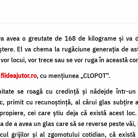
 va avea o greutate de 168 de kilograme și va d
eștere. El va chema la rugăciune generația de as
e vor locui, vor trece sau se vor ruga în această c
iideajutor.ro
, cu mențiunea „CLOPOT”.
nitate se roagă cu credință și nădejde într-un
, primit cu recunoștință, al cărui glas subțire
apropiere, cei care știu deja că există acest loc
ța de a avea un glas care să se reverse peste văi,
ocul grijilor și al zgomotului cotidian, că exis