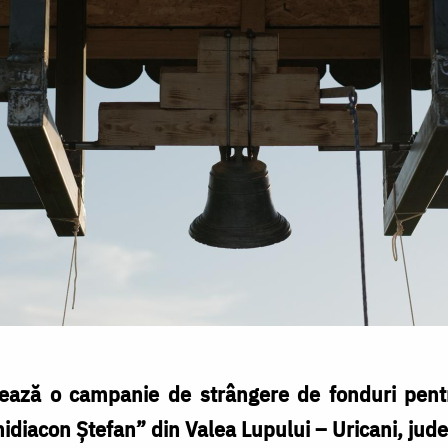
nsează o campanie de strângere de fonduri pentr
idiacon Ștefan” din Valea Lupului – Uricani, județ