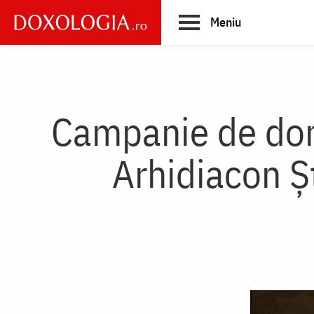
Skip
Meniu
to
main
Main
content
navigation
Campanie de dona
Arhidiacon Ș