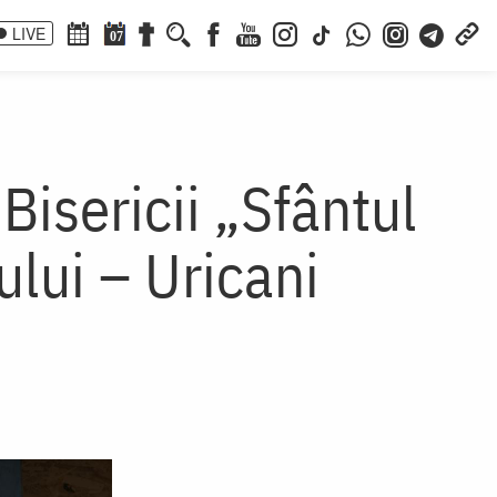
LIVE
07
isericii „Sfântul
lui – Uricani