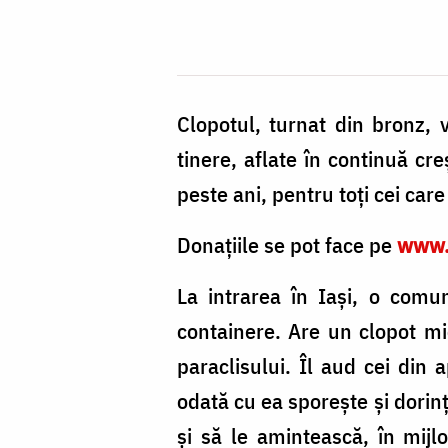
Clopotul, turnat din bronz,
tinere, aflate în continuă cr
peste ani, pentru toți cei car
Donațiile se pot face pe
www.f
La intrarea în Iași, o comu
containere. Are un clopot mic
paraclisului. Îl aud cei din 
odată cu ea sporește și dorin
și să le amintească, în mijl