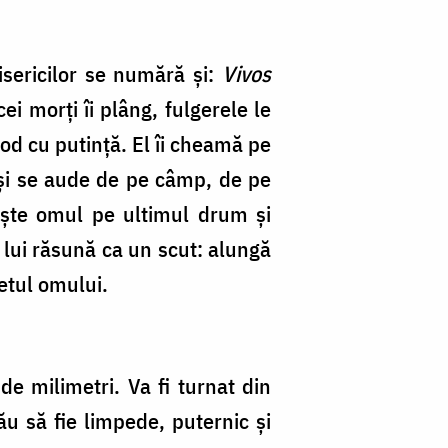
bisericilor se numără și:
Vivos
ei morți îi plâng, fulgerele le
mod cu putință. El îi cheamă pe
i și se aude de pe câmp, de pe
țește omul pe ultimul drum și
 lui răsună ca un scut: alungă
letul omului.
e milimetri. Va fi turnat din
u să fie limpede, puternic și