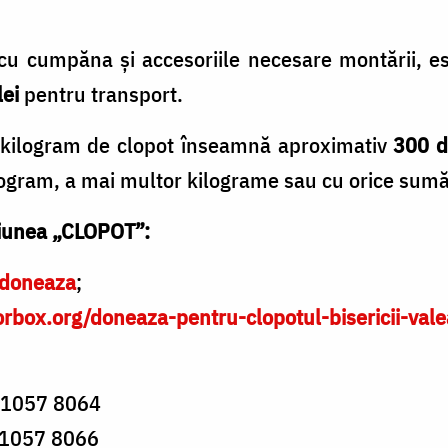
 cu cumpăna și accesoriile necesare montării, e
lei
pentru transport.
n kilogram de clopot înseamnă aproximativ
300 d
logram, a mai multor kilograme sau cu orice sumă 
țiunea „CLOPOT”:
/doneaza
;
orbox.org/doneaza-pentru-clopotul-bisericii-valea
 1057 8064
1057 8066