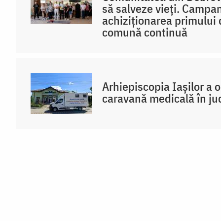
să salveze vieți. Campa
achiziționarea primului d
comună continuă
Arhiepiscopia Iașilor a 
caravană medicală în ju