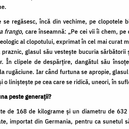
ne.
are se regăsesc, încă din vechime, pe clopotele 
a frango
, care înseamnă: „Pe cei vii îi chem, pe c
teologic al clopotului, exprimat în cel mai curat 
 praznic, glasul său vestește bucuria sărbători
or. În clipele de despărțire, dangătul său înso
 rugăciune. Iar când furtuna se apropie, glasul
 o liniștește pe cea care se ridică, uneori, în suf
una peste generații?
te de 168 de kilograme și un diametru de 632 d
te, importat din Germania, pentru ca sunetul să