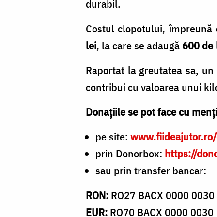
durabil.
Costul clopotului, împreună
lei
, la care se adaugă
600 de 
Raportat la greutatea sa, u
contribui cu valoarea unui ki
Donațiile se pot face cu men
pe site:
www.fiideajutor.ro
prin Donorbox:
https://don
sau prin transfer bancar:
RON:
RO27 BACX 0000 0030
EUR:
RO70 BACX 0000 0030 