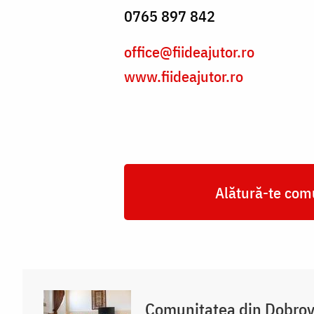
0765 897 842
office@fiideajutor.ro
www.fiideajutor.ro
Alătură-te comu
Comunitatea din Dobrov