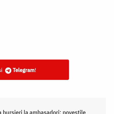
și
Telegram
!
a bursieri la ambasadori: poveștile