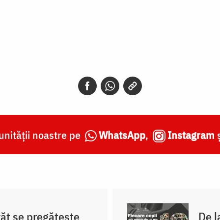
nității noastre pe
WhatsApp
,
Instagram
ăț se pregătește
De l