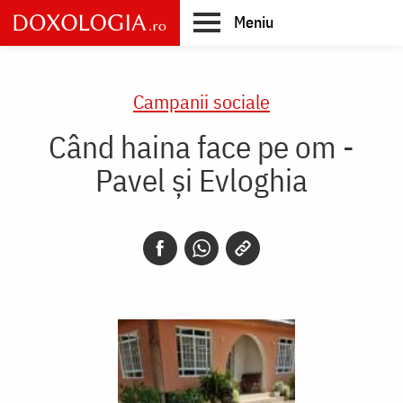
Skip
Meniu
to
main
Main
content
navigation
Campanii sociale
Când haina face pe om -
Pavel și Evloghia