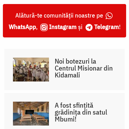
Alătură-te comunității noastre pe
WhatsApp
,
Instagram
și
Telegram
!
Noi botezuri la
Centrul Misionar din
Kidamali
A fost sfințită
grădinița din satul
Mbumi!