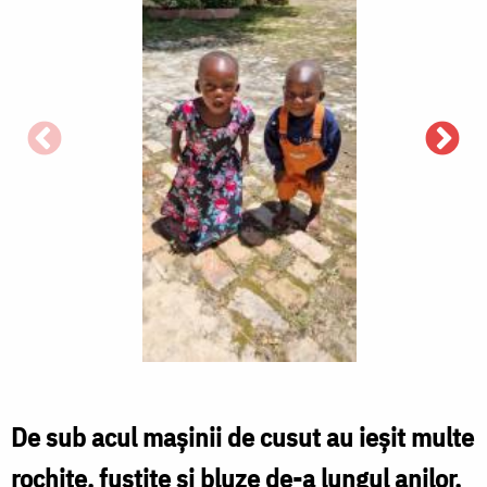
De sub acul mașinii de cusut au ieșit multe
rochițe, fustițe și bluze de-a lungul anilor.