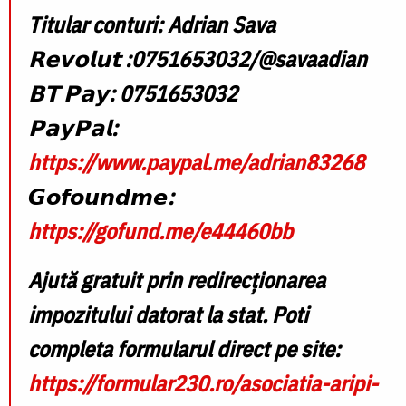
Titular conturi: Adrian Sava
𝗥𝗲𝘃𝗼𝗹𝘂𝘁 :0751653032/@savaadian
𝗕𝗧 𝗣𝗮𝘆: 0751653032
𝗣𝗮𝘆𝗣𝗮𝗹:
https://www.paypal.me/adrian83268
𝙂𝙤𝙛𝙤𝙪𝙣𝙙𝙢𝙚:
https://gofund.me/e44460bb
Ajută gratuit prin redirecționarea
impozitului datorat la stat. Poti
completa formularul direct pe site:
https://formular230.ro/asociatia-aripi-