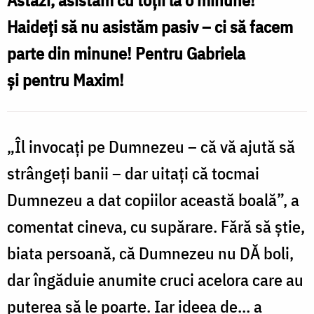
facebook.com/danicek.ro
Haideți să nu asistăm pasiv – ci să facem
parte din minune! Pentru Gabriela
și pentru Maxim!
„Îl invocați pe Dumnezeu – că vă ajută să
strângeți banii – dar uitați că tocmai
Dumnezeu a dat copiilor această boală”, a
comentat cineva, cu supărare. Fără să știe,
biata persoană, că Dumnezeu nu DĂ boli,
dar îngăduie anumite cruci acelora care au
puterea să le poarte. Iar ideea de… a