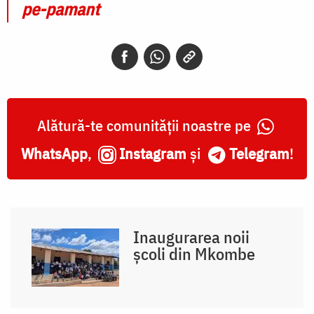
pe-pamant
Alătură-te comunității noastre pe
WhatsApp
,
Instagram
și
Telegram
!
Inaugurarea noii
școli din Mkombe