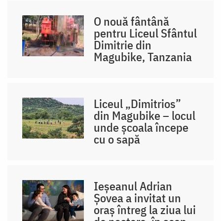
O nouă fântână
pentru Liceul Sfântul
Dimitrie din
Magubike, Tanzania
Liceul „Dimitrios”
din Magubike – locul
unde școala începe
cu o sapă
Ieșeanul Adrian
Șovea a invitat un
oraș întreg la ziua lui