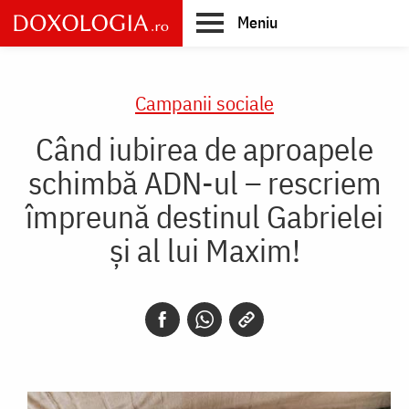
Skip
Meniu
to
main
Main
content
navigation
Campanii sociale
Când iubirea de aproapele
schimbă ADN-ul – rescriem
împreună destinul Gabrielei
și al lui Maxim!