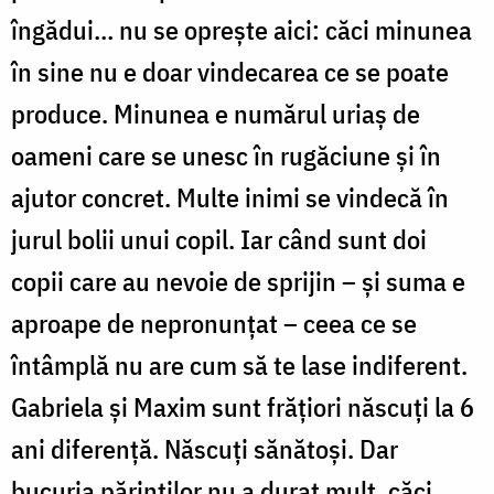
îngădui… nu se oprește aici: căci minunea
în sine nu e doar vindecarea ce se poate
produce. Minunea e numărul uriaș de
oameni care se unesc în rugăciune și în
ajutor concret. Multe inimi se vindecă în
jurul bolii unui copil. Iar când sunt doi
copii care au nevoie de sprijin – și suma e
aproape de nepronunțat – ceea ce se
întâmplă nu are cum să te lase indiferent.
Gabriela și Maxim sunt frățiori născuți la 6
ani diferență. Născuți sănătoși. Dar
bucuria părinților nu a durat mult, căci