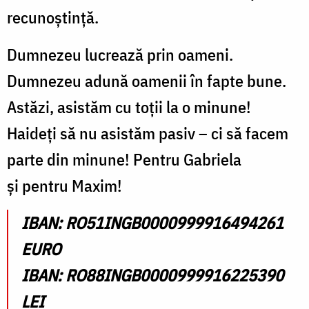
recunoștință.
Dumnezeu lucrează prin oameni.
Dumnezeu adună oamenii în fapte bune.
Astăzi, asistăm cu toții la o minune!
Haideți să nu asistăm pasiv – ci să facem
parte din minune! Pentru Gabriela
și pentru Maxim!
IBAN: RO51INGB0000999916494261
EURO
IBAN: RO88INGB0000999916225390
LEI