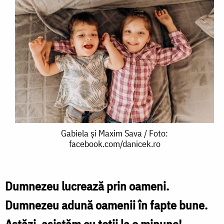
Gabiela
Gabiela și Maxim Sava / Foto:
facebook.com/danicek.ro
și
Maxim
Sava
Dumnezeu lucrează prin oameni.
/
Dumnezeu adună oamenii în fapte bune.
Foto:
Astăzi, asistăm cu toții la o minune!