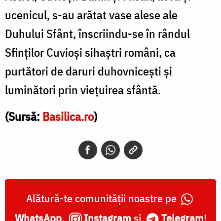
ucenicul, s-au arătat vase alese ale
Duhului Sfânt, înscriindu-se în rândul
Sfinţilor Cuvioşi sihaştri români, ca
purtători de daruri duhovniceşti şi
luminători prin vieţuirea sfântă.
(Sursă:
Basilica.ro
)
Alătură-te comunității noastre pe
WhatsApp
,
Instagram
și
Telegram
!