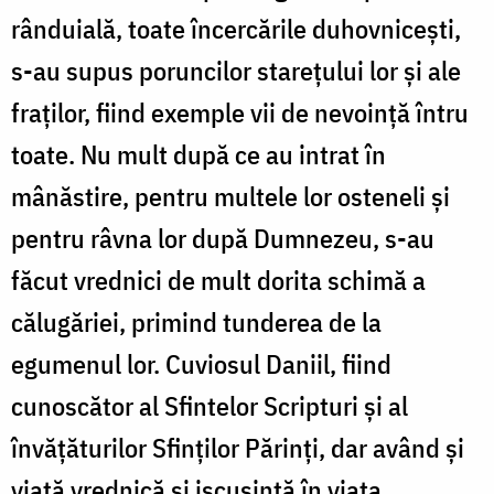
rânduială, toate încercările duhovniceşti,
s-au supus poruncilor stareţului lor şi ale
fraţilor, fiind exemple vii de nevoinţă întru
toate. Nu mult după ce au intrat în
mânăstire, pentru multele lor osteneli şi
pentru râvna lor după Dumnezeu, s-au
făcut vrednici de mult dorita schimă a
călugăriei, primind tunderea de la
egumenul lor. Cuviosul Daniil, fiind
cunoscător al Sfintelor Scripturi şi al
învăţăturilor Sfinţilor Părinţi, dar având şi
viaţă vrednică şi iscusinţă în viaţa