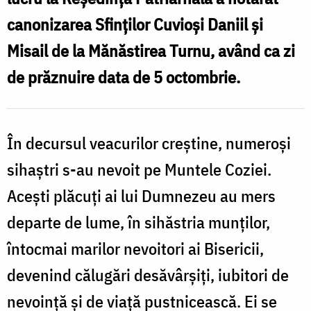
de
canonizarea Sfinţilor Cuvioşi Daniil şi
la
Misail de la Mănăstirea Turnu, având ca zi
Mănăstirea
de prăznuire data de 5 octombrie.
Turnu
În decursul veacurilor creştine, numeroşi
sihaştri s-au nevoit pe Muntele Coziei.
Aceşti plăcuţi ai lui Dumnezeu au mers
departe de lume, în sihăstria munţilor,
întocmai marilor nevoitori ai Bisericii,
devenind călugări desăvârşiţi, iubitori de
nevoinţă şi de viaţă pustnicească. Ei se