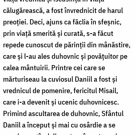
călugărească, a fost învrednicit de harul
preoţiei. Deci, ajuns ca făclia în sfeşnic,
prin viaţă smerită şi curată, s-a făcut
repede cunoscut de părinţii din mânăstire,
care şi l-au ales duhovnic şi povăţuitor pe
calea mântuirii. Printre cei care se
mărturiseau la cuviosul Daniil a fost şi
vrednicul de pomenire, fericitul Misail,
care i-a devenit şi ucenic duhovnicesc.
Primind ascultarea de duhovnic, Sfântul
Daniil a început şi mai cu osârdie a se