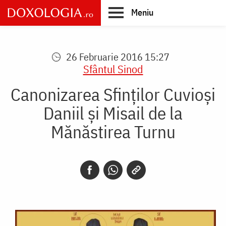
Skip
Meniu
to
main
Main
content
navigation
26 Februarie 2016 15:27
Sfântul Sinod
Canonizarea Sfinților Cuvioşi
Daniil şi Misail de la
Mănăstirea Turnu