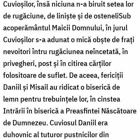
Cuvioşilor, însă niciuna n-a biruit setea lor
de rugăciune, de linişte şi de osteneliSub
acoperământul Maicii Domnului, în jurul
Cuvioşilor s-a adunat o mică obşte de fraţi
nevoitori întru rugăciunea neîncetată, în
privegheri, post şi în citirea cărţilor
folositoare de suflet. De aceea, fericiţii
Daniil şi Misail au ridicat o biserică de
lemn pentru trebuinţele lor, în cinstea
Intrării în biserică a Preasfintei Născătoare
de Dumnezeu. Cuviosul Daniil era
duhovnic al tuturor pustnicilor din