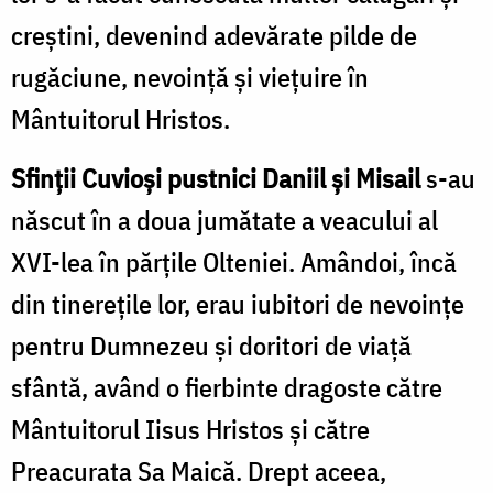
creştini, devenind adevărate pilde de
rugăciune, nevoinţă şi vieţuire în
Mântuitorul Hristos.
Sfinţii Cuvioşi pustnici Daniil şi Misail
s-au
născut în a doua jumătate a veacului al
XVI-lea în părţile Olteniei. Amândoi, încă
din tinereţile lor, erau iubitori de nevoinţe
pentru Dumnezeu şi doritori de viaţă
sfântă, având o fierbinte dragoste către
Mântuitorul Iisus Hristos şi către
Preacurata Sa Maică. Drept aceea,