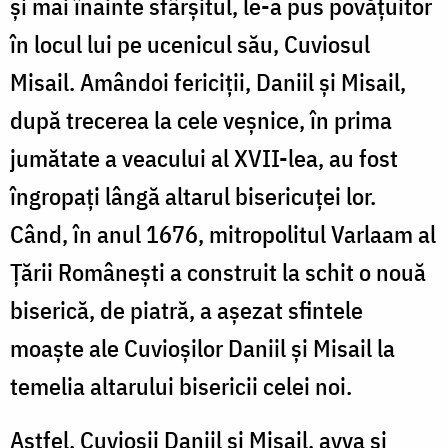
şi mai înainte sfârşitul, le-a pus povăţuitor
în locul lui pe ucenicul său, Cuviosul
Misail. Amândoi fericiţii, Daniil şi Misail,
după trecerea la cele veşnice, în prima
jumătate a veacului al XVII-lea, au fost
îngropaţi lângă altarul bisericuţei lor.
Când, în anul 1676, mitropolitul Varlaam al
Ţării Româneşti a construit la schit o nouă
biserică, de piatră, a aşezat sfintele
moaşte ale Cuvioşilor Daniil şi Misail la
temelia altarului bisericii celei noi.
Astfel, Cuvioşii Daniil şi Misail, avva şi