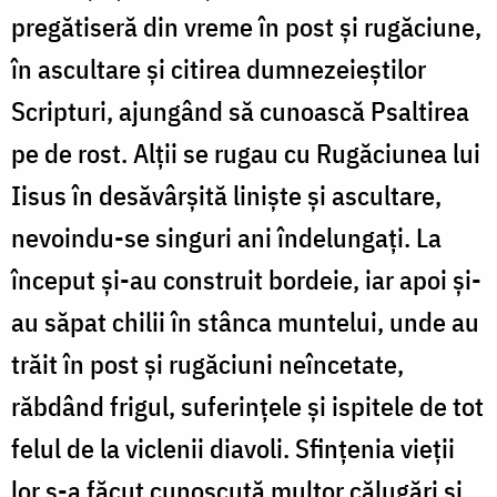
pregătiseră din vreme în post şi rugăciune,
în ascultare şi citirea dumnezeieştilor
Scripturi, ajungând să cunoască Psaltirea
pe de rost. Alţii se rugau cu Rugăciunea lui
Iisus în desăvârşită linişte şi ascultare,
nevoindu-se singuri ani îndelungaţi. La
început şi-au construit bordeie, iar apoi şi-
au săpat chilii în stânca muntelui, unde au
trăit în post şi rugăciuni neîncetate,
răbdând frigul, suferinţele şi ispitele de tot
felul de la viclenii diavoli. Sfinţenia vieţii
lor s-a făcut cunoscută multor călugări şi