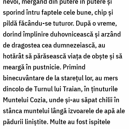
nevoi, mergând din putere în putere şi
sporind întru faptele cele bune, chip şi
pildă făcându-se tuturor. După o vreme,
dorind împlinire duhovnicească şi arzând
de dragostea cea dumnezeiască, au
hotărât să părăsească viaţa de obşte şi să
meargă în pustnicie. Primind
binecuvântare de la stareţul lor, au mers
dincolo de Turnul lui Traian, în ţinuturile
Muntelui Cozia, unde şi-au săpat chilii în
stânca muntelui lângă izvoarele de apă ale
pădurii liniştite. Multe au fost ispitele