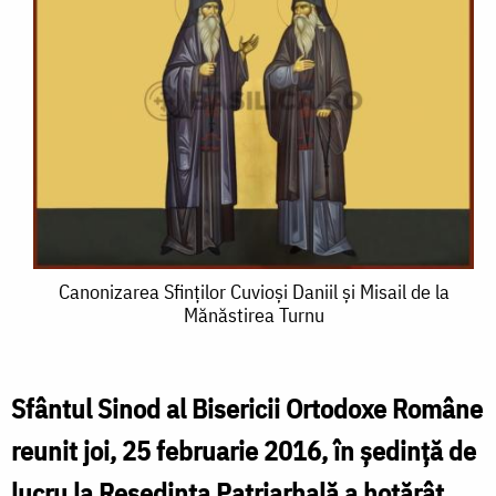
Canonizarea
Canonizarea Sfinților Cuvioşi Daniil şi Misail de la
Mănăstirea Turnu
Sfinților
Cuvioşi
Daniil
Sfântul Sinod al Bisericii Ortodoxe Române
şi
reunit joi, 25 februarie 2016, în şedinţă de
Misail
lucru la Reşedinţa Patriarhală a hotărât