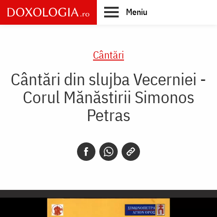
Skip
Meniu
to
main
Main
content
navigation
Cântări
Cântări din slujba Vecerniei -
Corul Mănăstirii Simonos
Petras