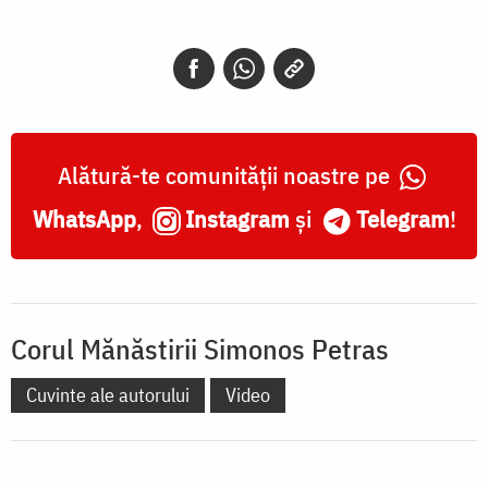
Alătură-te comunității noastre pe
WhatsApp
,
Instagram
și
Telegram
!
Corul Mănăstirii Simonos Petras
Cuvinte ale autorului
Video