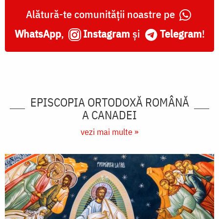
Alătură-te comunității noastre pe
WhatsApp
,
Instagram
și
Telegram
!
EPISCOPIA ORTODOXĂ ROMÂNĂ
A CANADEI
vezi mai multe »