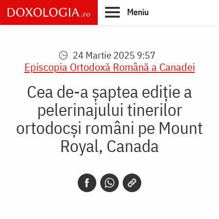
Skip
Meniu
to
main
Main
content
navigation
24 Martie 2025 9:57
Episcopia Ortodoxă Română a Canadei
Cea de-a șaptea ediție a
pelerinajului tinerilor
ortodocși români pe Mount
Royal, Canada