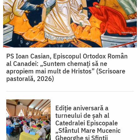
PS Ioan Casian, Episcopul Ortodox Român
al Canadei: „Suntem chemați să ne
apropiem mai mult de Hristos” (Scrisoare
pastorală, 2026)
Ediție aniversară a
turneului de șah al
Catedralei Episcopale
„Sfântul Mare Mucenic
Gheorghe și Sfinții