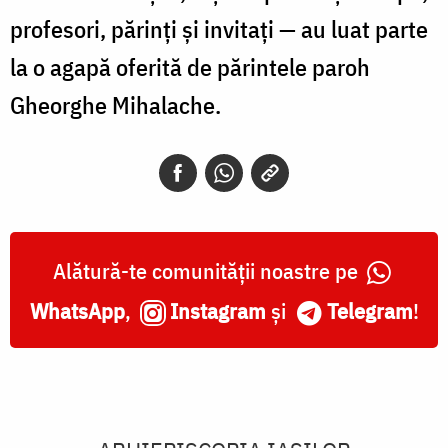
profesori, părinți și invitați — au luat parte
la o agapă oferită de părintele paroh
Gheorghe Mihalache.
Alătură-te comunității noastre pe
WhatsApp
,
Instagram
și
Telegram
!