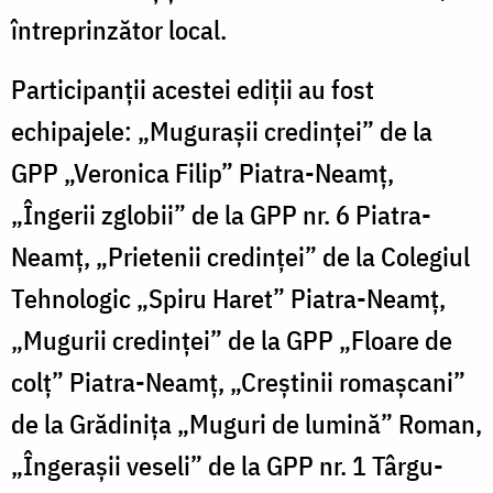
întreprinzător local.
Participanții acestei ediții au fost
echipajele: „Mugurașii credinței” de la
GPP „Veronica Filip” Piatra-Neamț,
„Îngerii zglobii” de la GPP nr. 6 Piatra-
Neamț, „Prietenii credinței” de la Colegiul
Tehnologic „Spiru Haret” Piatra-Neamț,
„Mugurii credinței” de la GPP „Floare de
colț” Piatra-Neamț, „Creștinii romașcani”
de la Grădinița „Muguri de lumină” Roman,
„Îngerașii veseli” de la GPP nr. 1 Târgu-