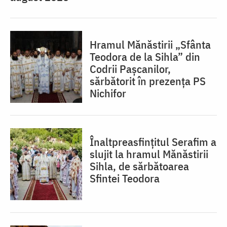
Hramul Mănăstirii „Sfânta
Teodora de la Sihla” din
Codrii Pașcanilor,
sărbătorit în prezența PS
Nichifor
Înaltpreasfințitul Serafim a
slujit la hramul Mănăstirii
Sihla, de sărbătoarea
Sfintei Teodora