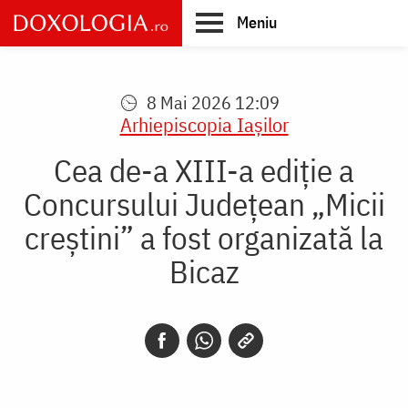
Skip
Meniu
to
main
Main
content
navigation
8 Mai 2026 12:09
Arhiepiscopia Iaşilor
Cea de-a XIII-a ediție a
Concursului Județean „Micii
creștini” a fost organizată la
Bicaz