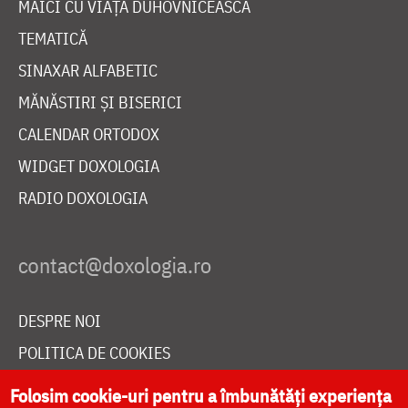
MAICI CU VIAȚĂ DUHOVNICEASCĂ
TEMATICĂ
SINAXAR ALFABETIC
MĂNĂSTIRI ȘI BISERICI
CALENDAR ORTODOX
WIDGET DOXOLOGIA
RADIO DOXOLOGIA
DESPRE NOI
POLITICA DE COOKIES
DONEAZĂ ONLINE PENTRU CATEDRALA NAȚIONALĂ
Folosim cookie-uri pentru a îmbunătăți experiența