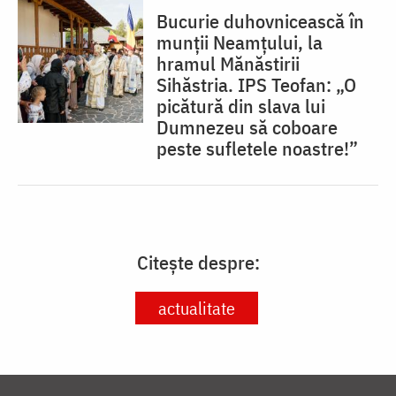
Bucurie duhovnicească în
munții Neamțului, la
hramul Mănăstirii
Sihăstria. IPS Teofan: „O
picătură din slava lui
Dumnezeu să coboare
peste sufletele noastre!”
Citește despre:
actualitate