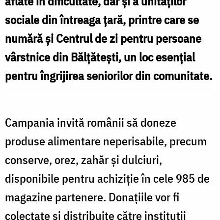
aflate în dificultate, dar și a unităților
F
/
sociale din întreaga țară, printre care se
B
Foto:
numără și Centrul de zi pentru persoane
Federația
vârstnice din Bălțătești, un loc esențial
Băncilor
d
pentru îngrijirea seniorilor din comunitate.
pentru
Alimente
din
Campania invită românii să doneze
România
produse alimentare neperisabile, precum
conserve, orez, zahăr și dulciuri,
disponibile pentru achiziție în cele 985 de
magazine partenere. Donațiile vor fi
colectate și distribuite către instituții