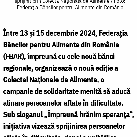
sprijinit prin Colecta Națională de Alimente / Foto:
de
Federația Băncilor pentru Alimente din România
zi
v
pentru
d
Între 13 și 15 decembrie 2024, Federația
persoane
B
Băncilor pentru Alimente din România
vârstnice
s
(FBAR), împreună cu cele nouă bănci
din
p
regionale, organizează o nouă ediție a
Bălțătești,
C
Colectei Naționale de Alimente, o
sprijinit
N
prin
campanie de solidaritate menită să aducă
Colecta
alinare persoanelor aflate în dificultate.
Națională
Sub sloganul „Împreună hrănim speranța”,
/
de
inițiativa vizează sprijinirea persoanelor
F
Alimente