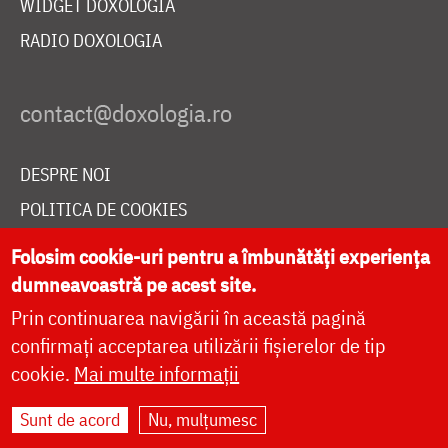
WIDGET DOXOLOGIA
RADIO DOXOLOGIA
DESPRE NOI
POLITICA DE COOKIES
DONEAZĂ ONLINE PENTRU CATEDRALA NAȚIONALĂ
Folosim cookie-uri pentru a îmbunătăți experiența
dumneavoastră pe acest site.
Prin continuarea navigării în această pagină
LIVE
confirmați acceptarea utilizării fișierelor de tip
cookie.
Mai multe informații
Site dezvoltat de
DOXOLOGIA MEDIA
,
Sunt de acord
Nu, mulțumesc
Arhiepiscopia Iașilor | ©
doxologia.ro