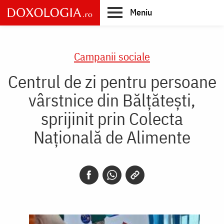
Skip
Meniu
to
main
Main
content
navigation
Campanii sociale
Centrul de zi pentru persoane
vârstnice din Bălțătești,
sprijinit prin Colecta
Națională de Alimente