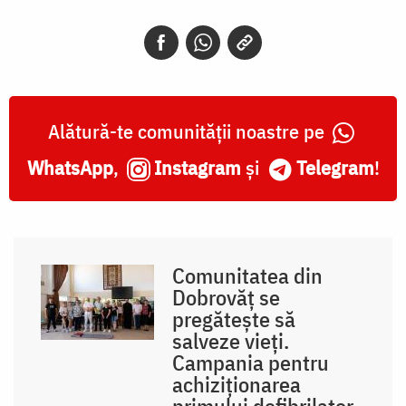
Alătură-te comunității noastre pe
WhatsApp
,
Instagram
și
Telegram
!
Comunitatea din
Dobrovăț se
pregătește să
salveze vieți.
Campania pentru
achiziționarea
primului defibrilator