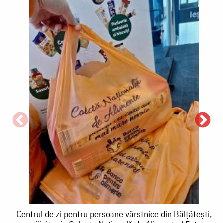
C
z
Centrul
Centrul de zi pentru persoane vârstnice din Bălțătești,