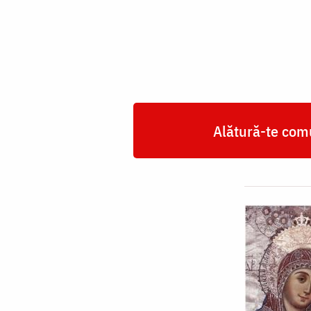
Domnului
Betleemita
Alătură-te comu