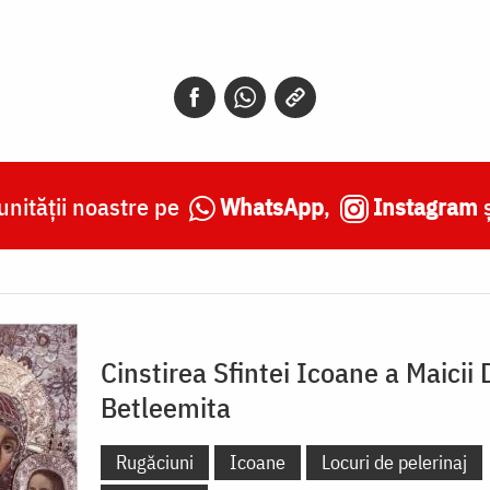
nității noastre pe
WhatsApp
,
Instagram
Cinstirea Sfintei Icoane a Maicii
Betleemita
Rugăciuni
Icoane
Locuri de pelerinaj