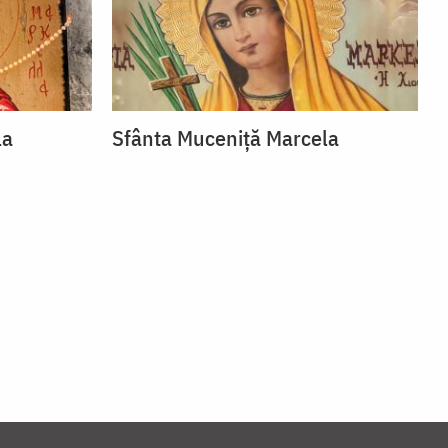
la
Sfânta Muceniță Marcela