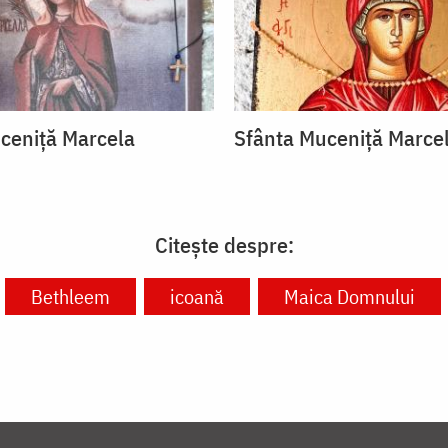
ceniță Marcela
Sfânta Muceniță Marce
Citește despre:
Bethleem
icoană
Maica Domnului