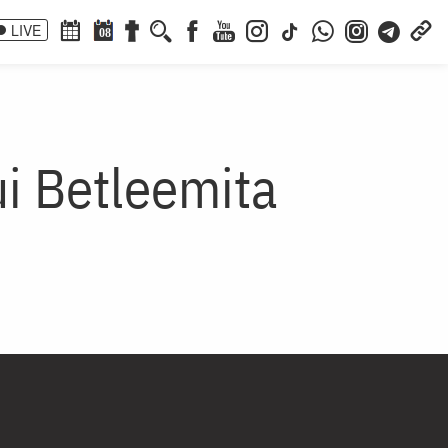
LIVE
08
ui Betleemita