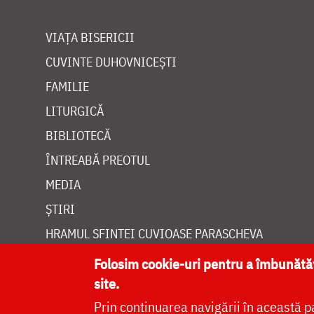
VIAȚA BISERICII
CUVINTE DUHOVNICEȘTI
FAMILIE
LITURGICĂ
BIBLIOTECĂ
ÎNTREABĂ PREOTUL
MEDIA
ȘTIRI
HRAMUL SFINTEI CUVIOASE PARASCHEVA
Folosim cookie-uri pentru a îmbunăt
site.
Prin continuarea navigării în această p