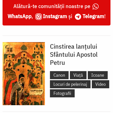
Basilica
Alătură-te comunității noastre pe
San
WhatsApp
,
Instagram
și
Telegram
!
Pietro
in
Vincoli,
Cinstirea lanțului
Roma
Sfântului Apostol
Petru
Canon
Viață
Icoane
Locuri de pelerinaj
Video
Fotografii