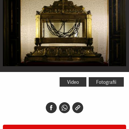
Cinstitul
lanț
Video
Fotografii
al
Sfântului
Apostol
Petru,