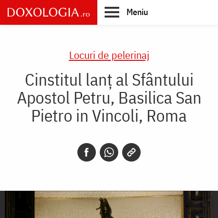
Skip
Meniu
to
main
Main
content
navigation
Locuri de pelerinaj
Cinstitul lanț al Sfântului
Apostol Petru, Basilica San
Pietro in Vincoli, Roma