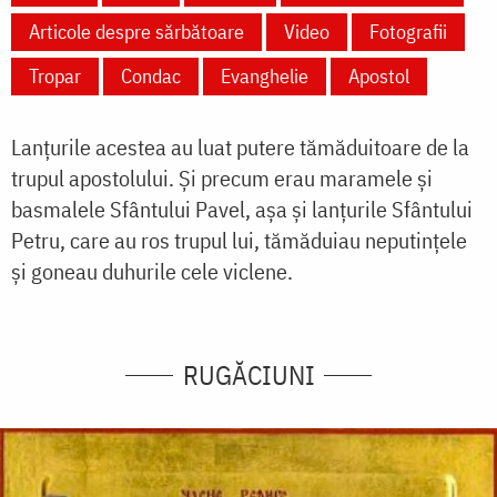
Articole despre sărbătoare
Video
Fotografii
Tropar
Condac
Evanghelie
Apostol
Lanțurile acestea au luat putere tămăduitoare de la
trupul apostolului. Și precum erau maramele și
basmalele Sfântului Pavel, așa și lanțurile Sfântului
Petru, care au ros trupul lui, tămăduiau neputințele
și goneau duhurile cele viclene.
RUGĂCIUNI