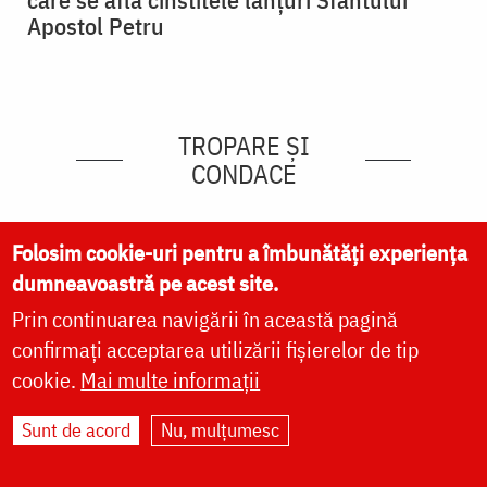
Apostol Petru
TROPARE ȘI
CONDACE
Folosim cookie-uri pentru a îmbunătăți experiența
dumneavoastră pe acest site.
Prin continuarea navigării în această pagină
confirmați acceptarea utilizării fișierelor de tip
cookie.
Mai multe informații
Sunt de acord
Nu, mulțumesc