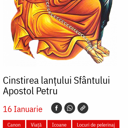
Cinstirea lanțului Sfântului
Apostol Petru
16 Ianuarie
Canon
Viață
Icoane
Locuri de pelerinaj