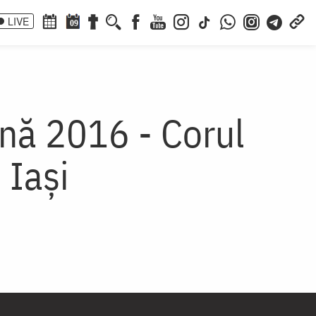
LIVE
09
ană 2016 - Corul
 Iași