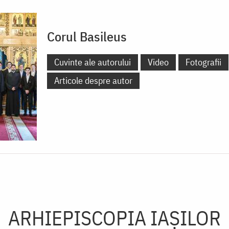
Corul Basileus
Cuvinte ale autorului
Video
Fotografii
Articole despre autor
ARHIEPISCOPIA IAŞILOR