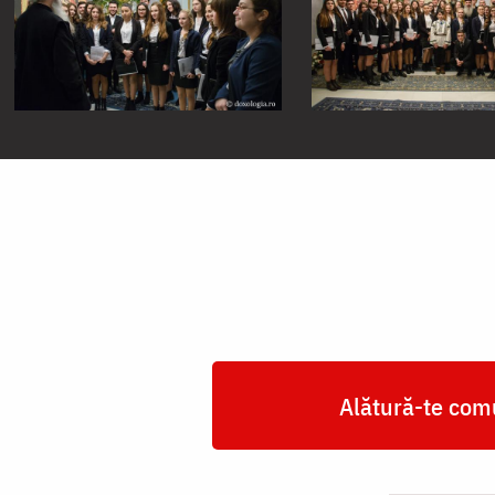
Alătură-te comu