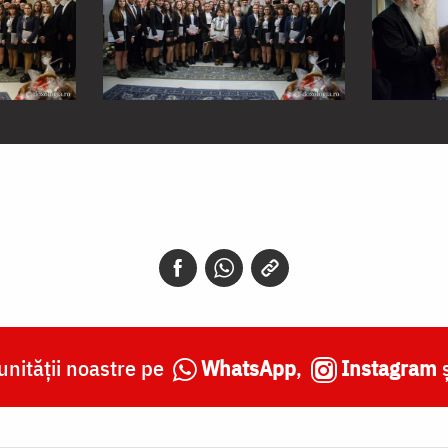
nității noastre pe
WhatsApp
,
Instagram