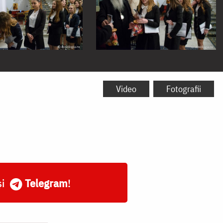
Video
Fotografii
și
Telegram
!