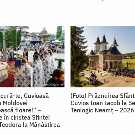
ucură-te, Cuvioasă
(Foto) Prăznuirea Sfânt
a Moldovei
Cuvios Ioan Iacob la S
ască floare!” –
Teologic Neamț – 2026
 în cinstea Sfintei
Teodora la Mănăstirea