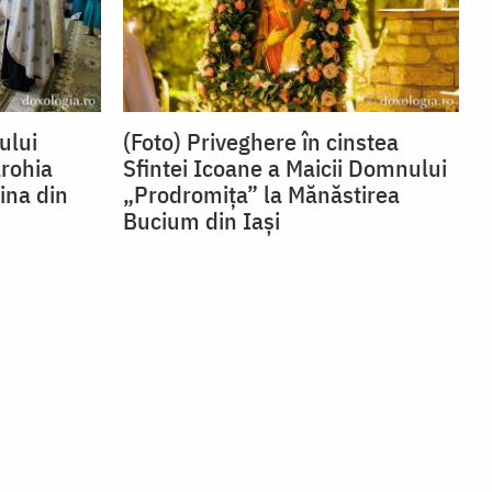
ului
(Foto) Priveghere în cinstea
arohia
Sfintei Icoane a Maicii Domnului
ina din
„Prodromița” la Mănăstirea
Bucium din Iași