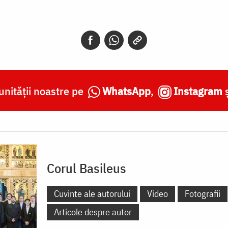
nității noastre pe
WhatsApp
,
Instagram
Corul Basileus
Cuvinte ale autorului
Video
Fotografii
Articole despre autor