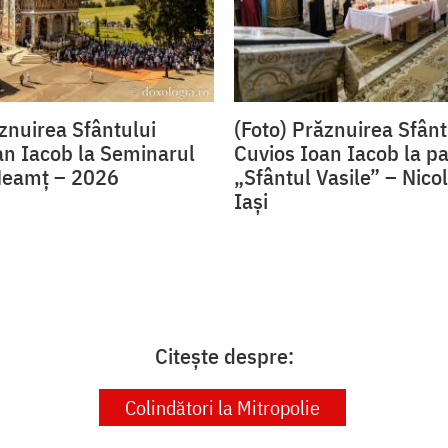
znuirea Sfântului
(Foto) Prăznuirea Sfânt
an Iacob la Seminarul
Cuvios Ioan Iacob la p
Neamț – 2026
„Sfântul Vasile” – Nicol
Iași
Citește despre:
Colindători la Mitropolie