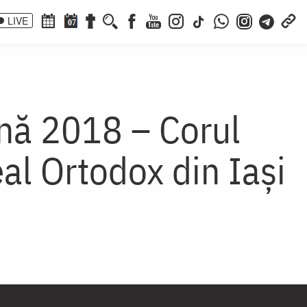
LIVE
07
ană 2018 – Corul
al Ortodox din Iași