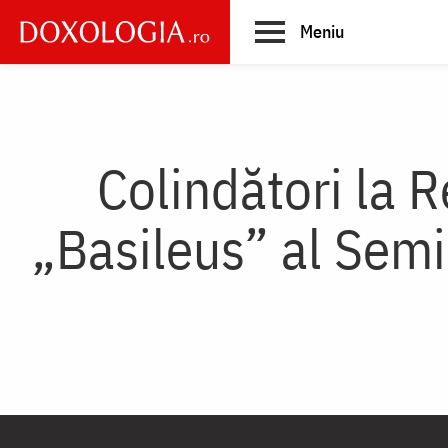
Skip
Meniu
to
main
Main
content
navigation
Colindători la 
„Basileus” al Semi