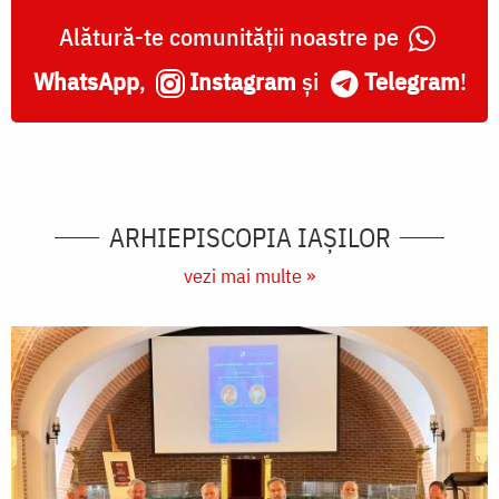
Alătură-te comunității noastre pe
WhatsApp
,
Instagram
și
Telegram
!
ARHIEPISCOPIA IAŞILOR
vezi mai multe »