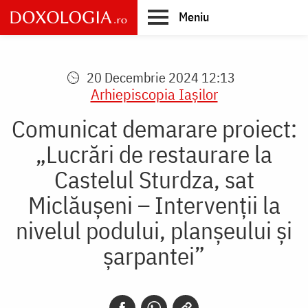
Skip
Meniu
to
main
Main
content
navigation
20 Decembrie 2024 12:13
Arhiepiscopia Iaşilor
Comunicat demarare proiect:
„Lucrări de restaurare la
Castelul Sturdza, sat
Miclăușeni – Intervenții la
nivelul podului, planșeului și
șarpantei”