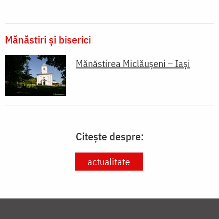
Mănăstiri și biserici
Mănăstirea Miclăușeni – Iași
Citește despre:
actualitate