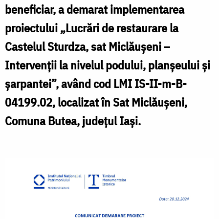
de
beneficiar, a demarat implementarea
restaurare
C
proiectului „Lucrări de restaurare la
la
Castelul Sturdza, sat Miclăușeni –
p
Castelul
Intervenții la nivelul podului, planșeului și
„
Sturdza,
șarpantei”, având cod LMI IS-II-m-B-
sat
04199.02, localizat în Sat Miclăușeni,
r
Miclăușeni”
Comuna Butea, județul Iași.
l
C
S
s
M