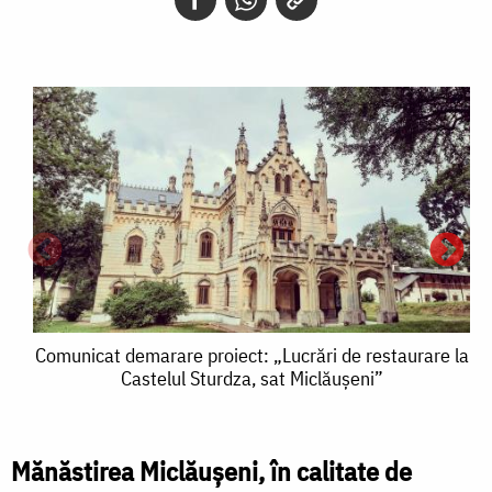
Comunicat
Comunicat demarare proiect: „Lucrări de restaurare la
Castelul Sturdza, sat Miclăușeni”
demarare
proiect:
„Lucrări
Mănăstirea Miclăușeni, în calitate de