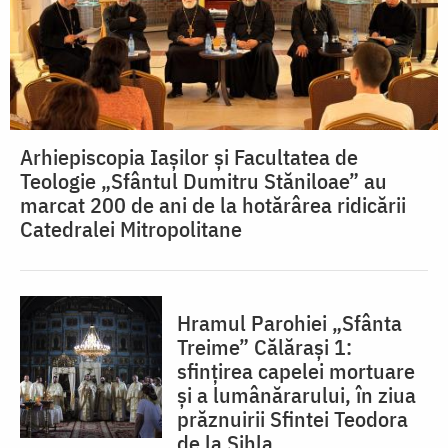
Arhiepiscopia Iașilor și Facultatea de
Teologie „Sfântul Dumitru Stăniloae” au
marcat 200 de ani de la hotărârea ridicării
Catedralei Mitropolitane
Hramul Parohiei „Sfânta
Treime” Călărași 1:
sfințirea capelei mortuare
și a lumânărarului, în ziua
prăznuirii Sfintei Teodora
de la Sihla