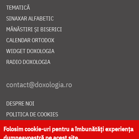
TEMATICĂ
SINAXAR ALFABETIC
MĂNĂSTIRI ȘI BISERICI
CALENDAR ORTODOX
WIDGET DOXOLOGIA
RADIO DOXOLOGIA
DESPRE NOI
POLITICA DE COOKIES
DONEAZĂ ONLINE PENTRU CATEDRALA NAȚIONALĂ
Folosim cookie-uri pentru a îmbunătăți experiența
dumneavoastră pe acest site.