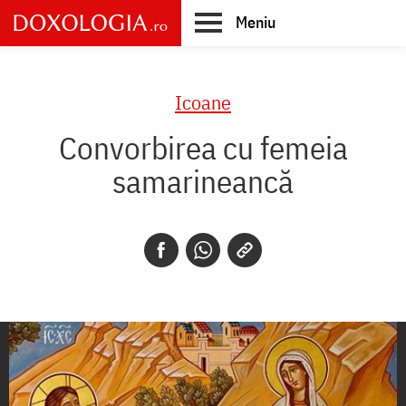
Skip
Meniu
to
main
Main
content
navigation
Icoane
Convorbirea cu femeia
samarineancă