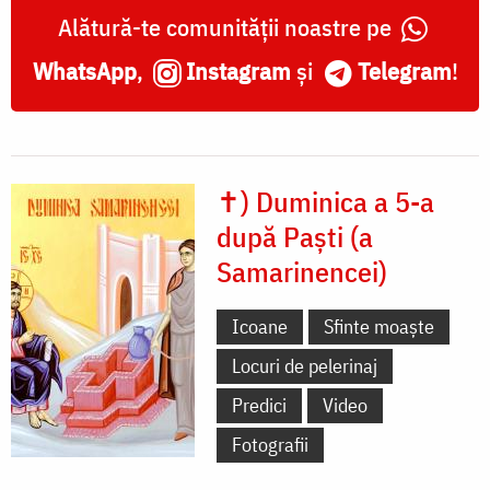
Alătură-te comunității noastre pe
WhatsApp
,
Instagram
și
Telegram
!
✝) Duminica a 5-a
după Paști (a
Samarinencei)
Icoane
Sfinte moaște
Locuri de pelerinaj
Predici
Video
Fotografii