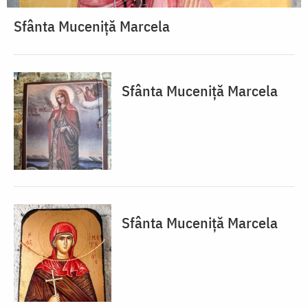
Sfânta Muceniță Marcela
Sfânta Muceniță Marcela
Sfânta Muceniță Marcela