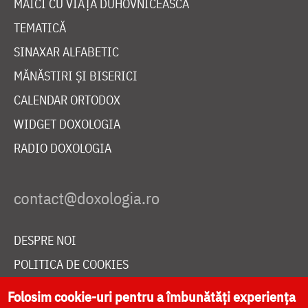
MAICI CU VIAȚĂ DUHOVNICEASCĂ
TEMATICĂ
SINAXAR ALFABETIC
MĂNĂSTIRI ȘI BISERICI
CALENDAR ORTODOX
WIDGET DOXOLOGIA
RADIO DOXOLOGIA
DESPRE NOI
POLITICA DE COOKIES
DONEAZĂ ONLINE PENTRU CATEDRALA NAȚIONALĂ
Folosim cookie-uri pentru a îmbunătăți experiența