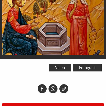
Convorbirea
cu
Video
Fotografii
femeia
samarineancă