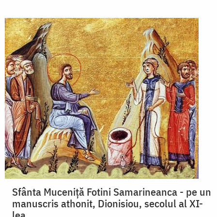
Sfânta Muceniță Fotini Samarineanca - pe un
manuscris athonit, Dionisiou, secolul al XI-
lea