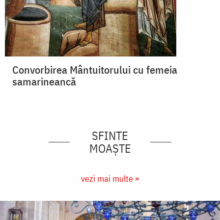
Convorbirea Mântuitorului cu femeia
samarineancă
SFINTE
MOAȘTE
vezi mai multe »