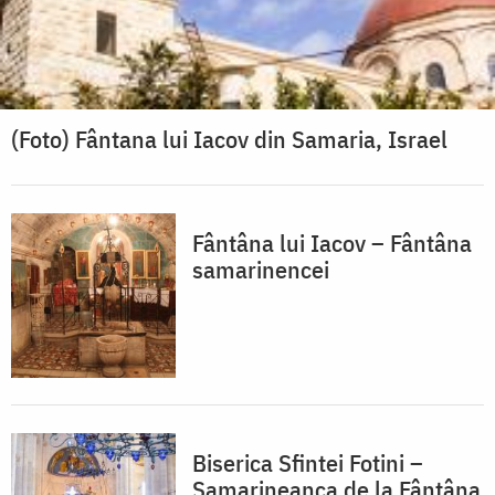
(Foto) Fântana lui Iacov din Samaria, Israel
Fântâna lui Iacov – Fântâna
samarinencei
Biserica Sfintei Fotini –
Samarineanca de la Fântâna