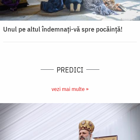
Unul pe altul îndemnați-vă spre pocăință!
PREDICI
vezi mai multe »