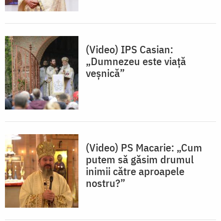
(Video) IPS Casian:
„Dumnezeu este viață
veșnică”
(Video) PS Macarie: „Cum
putem să găsim drumul
inimii către aproapele
nostru?”