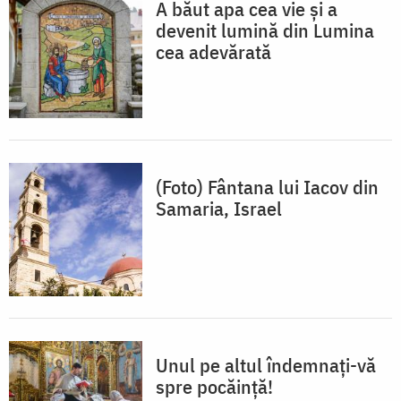
A băut apa cea vie și a
devenit lumină din Lumina
cea adevărată
(Foto) Fântana lui Iacov din
Samaria, Israel
Unul pe altul îndemnați-vă
spre pocăință!