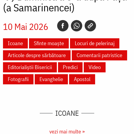
(a Samarinencei)
10 Mai 2026
Icoane
Sfinte moaște
Locuri de pelerinaj
Articole despre sărbătoare
Comentarii patristice
Editorialiștii Bisericii
Predici
Video
Fotografii
Evanghelie
Apostol
ICOANE
vezi mai multe »