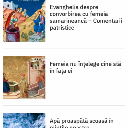
Evanghelia despre
convorbirea cu femeia
samarineancă – Comentarii
patristice
Femeia nu înţelege cine stă
în fața ei
Apă proaspătă scoasă în
minţile noastre