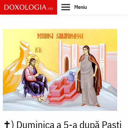
Skip
Meniu
to
main
Main
content
navigation
✝)
Duminica a 5-a după Paști