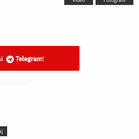
și
Telegram
!
aj