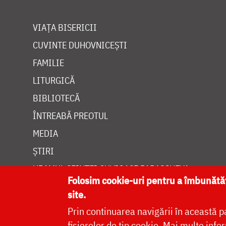
VIAȚA BISERICII
CUVINTE DUHOVNICEȘTI
FAMILIE
LITURGICĂ
BIBLIOTECĂ
ÎNTREABĂ PREOTUL
MEDIA
ȘTIRI
HRAMUL SFINTEI CUVIOASE PARASCHEVA
Folosim cookie-uri pentru a îmbunăt
site.
Prin continuarea navigării în această p
fișierelor de tip cookie.
Mai multe infor