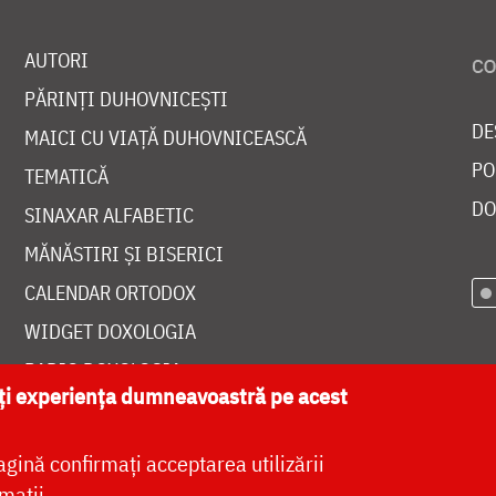
AUTORI
PĂRINȚI DUHOVNICEȘTI
DE
MAICI CU VIAȚĂ DUHOVNICEASCĂ
PO
TEMATICĂ
DO
SINAXAR ALFABETIC
MĂNĂSTIRI ȘI BISERICI
CALENDAR ORTODOX
WIDGET DOXOLOGIA
RADIO DOXOLOGIA
ăți experiența dumneavoastră pe acest
agină confirmați acceptarea utilizării
mații