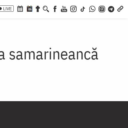
LIVE
06
ia samarineancă