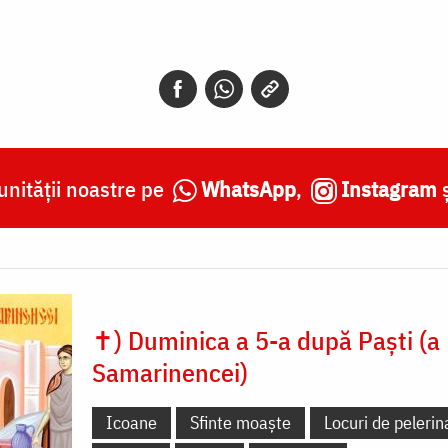
nității noastre pe
WhatsApp
,
Instagram
✝) Duminica a 5-a după Paști (a
Samarinencei)
Icoane
Sfinte moaște
Locuri de pelerin