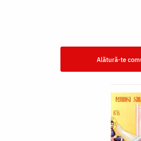
cu
femeia
samarineancă
Alătură-te comu