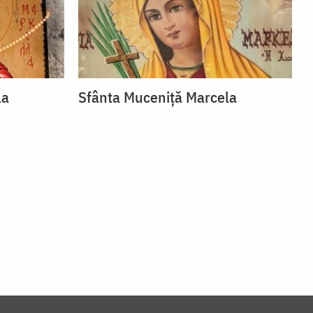
la
Sfânta Muceniță Marcela