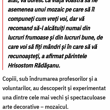
atât, vă doresc ca viața voastră să fie
asemenea unui mozaic pe care să îl
compuneți cum vreți voi, dar vă
recomand să-l alcătuiți numai din
lucruri frumoase și din lucruri bune, de
care voi să fiți mândri și în care să vă
recunoașteți
, a afirmat părintele
Hrisostom Rădășanu.
Copiii, sub îndrumarea profesorilor și a
voluntarilor, au descoperit şi experimentat
una dintre cele mai vechi şi spectaculoase
arte decorative – mozaicul.