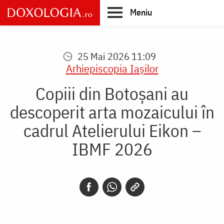
Skip
Meniu
to
main
Main
content
navigation
25 Mai 2026 11:09
Arhiepiscopia Iaşilor
Copiii din Botoșani au
descoperit arta mozaicului în
cadrul Atelierului Eikon –
IBMF 2026