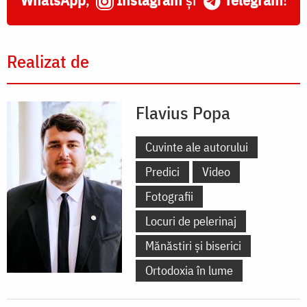
Realizat de
Flavius Popa
Cuvinte ale autorului
Predici
Video
Fotografii
Locuri de pelerinaj
Mănăstiri și biserici
Ortodoxia în lume