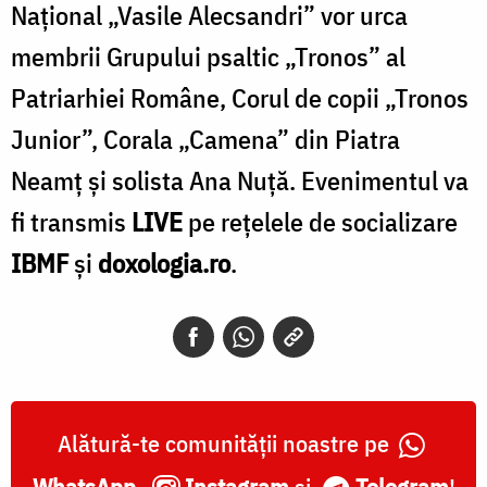
Național „Vasile Alecsandri” vor urca
membrii Grupului psaltic „Tronos” al
Patriarhiei Române, Corul de copii „Tronos
Junior”, Corala „Camena” din Piatra
Neamț și solista Ana Nuță. Evenimentul va
fi transmis
LIVE
pe rețelele de socializare
IBMF
și
doxologia.ro
.
Alătură-te comunității noastre pe
WhatsApp
,
Instagram
și
Telegram
!