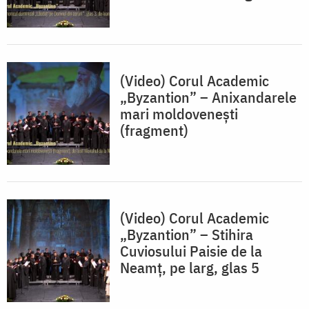
(Video) Corul Academic
„Byzantion” – Anixandarele
mari moldovenești
(fragment)
(Video) Corul Academic
„Byzantion” – Stihira
Cuviosului Paisie de la
Neamț, pe larg, glas 5