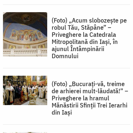
(Foto) „Acum slobozeşte pe
robul Tău, Stăpâne” –
Priveghere la Catedrala
Mitropolitană din Iași, în
ajunul Întâmpinării
Domnului
(Foto) „Bucurați-vă, treime
de arhierei mult-lăudată!” –
Priveghere la hramul
Mănăstirii Sfinții Trei Ierarhi
din Iași