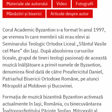
Materiale ale autorului
Video
Fotografii
Mănăstiri și biserici
Articole despre autor
Corul Academic Byzantion s-a format în anul 1997,
pe vremea în care membrii săi erau elevi ai
Seminarului Teologic Ortodox Liceal „Sfântul Vasile
cel Mare” din Iaşi. După absolvirea cursurilor
liceale, grupul de tineri teologi pasionaţi de această
muzică înălţătoare a primit numele de Byzantion,
denumirea fiind dată de către Preafericitul Daniel,
Patriarhul Bisericii Ortodoxe Române, pe atunci
Mitropolit al Moldovei şi Bucovinei.
Formaţia de muzică bizantină Byzantion activează
actualmente în Iaşi, România, cu binecuvântarea
Înaltpreasfințitului Părinte Teofan, Mitropolit al