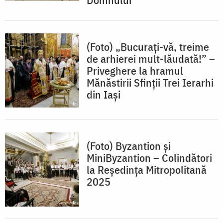
(Foto) „Bucurați-vă, treime
de arhierei mult-lăudată!” –
Priveghere la hramul
Mănăstirii Sfinții Trei Ierarhi
din Iași
(Foto) Byzantion și
MiniByzantion – Colindători
la Reședința Mitropolitană
2025