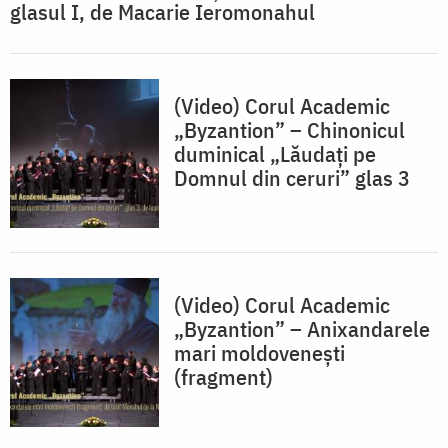
glasul I, de Macarie Ieromonahul
(Video) Corul Academic
„Byzantion” – Chinonicul
duminical „Lăudați pe
Domnul din ceruri” glas 3
(Video) Corul Academic
„Byzantion” – Anixandarele
mari moldovenești
(fragment)