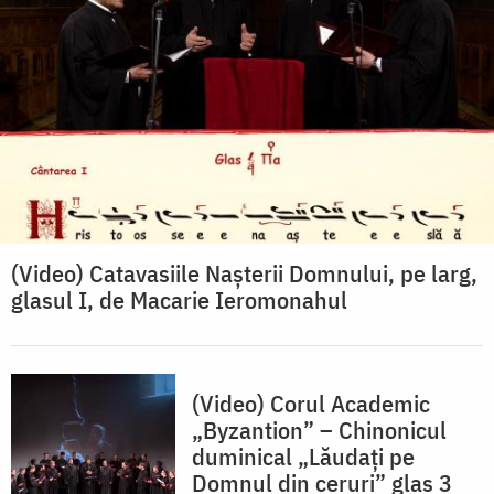
(Video) Catavasiile Nașterii Domnului, pe larg,
glasul I, de Macarie Ieromonahul
(Video) Corul Academic
„Byzantion” – Chinonicul
duminical „Lăudați pe
Domnul din ceruri” glas 3