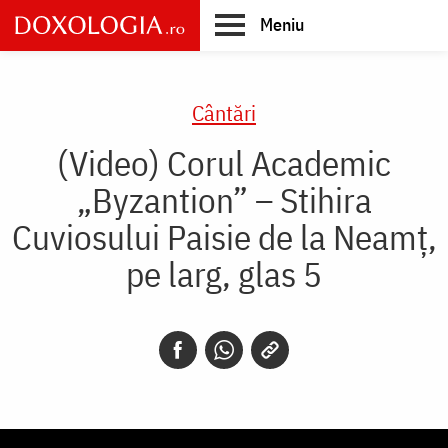
Skip
Meniu
to
main
Main
content
navigation
Cântări
(Video) Corul Academic
„Byzantion” – Stihira
Cuviosului Paisie de la Neamț,
pe larg, glas 5