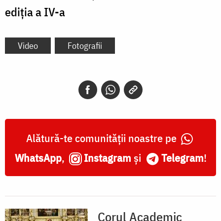
ediția a IV-a
Video
Fotografii
Alătură-te comunității noastre pe
WhatsApp
,
Instagram
și
Telegram
!
Corul Academic