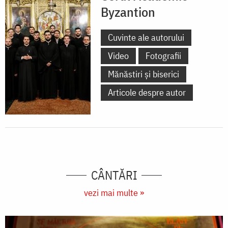
Byzantion
Cuvinte ale autorului
Video
Fotografii
Mănăstiri și biserici
Articole despre autor
CÂNTĂRI
vezi mai multe »