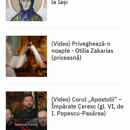
la Iași
(Video) Priveghează-n
noapte - Otilia Zakarias
(priceasnă)
(Video) Corul „Apostolii” –
⁠Împărate Ceresc (gl. VI, de
I. Popescu-Pasărea)