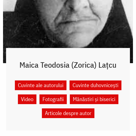
Maica Teodosia (Zorica) Lațcu
Cuvinte ale autorului
Cuvinte duhovnicești
Video
Fotografii
Mănăstiri și biserici
Articole despre autor