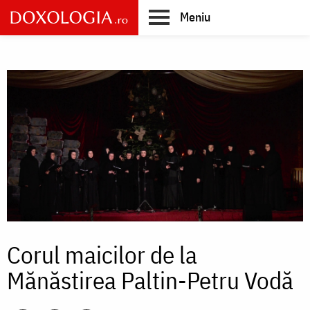
Skip
Meniu
to
main
Main
content
navigation
Corul maicilor de la
Mănăstirea Paltin-Petru Vodă