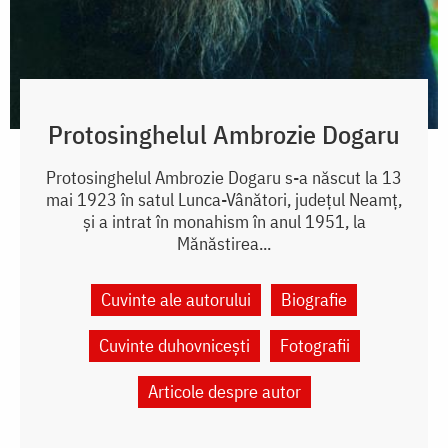
Protosinghelul Ambrozie Dogaru
Protosinghelul Ambrozie Dogaru s-a născut la 13
mai 1923 în satul Lunca-Vânători, județul Neamț,
și a intrat în monahism în anul 1951, la
Mănăstirea...
Cuvinte ale autorului
Biografie
Cuvinte duhovnicești
Fotografii
Articole despre autor