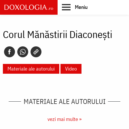
Skip
Meniu
to
main
Main
content
navigation
Corul Mănăstirii Diaconeşti
Materiale ale autorului
Video
MATERIALE ALE AUTORULUI
vezi mai multe »