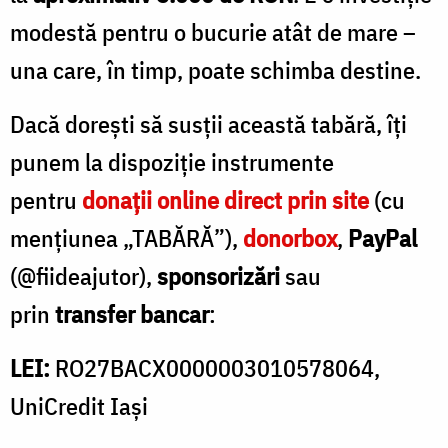
modestă pentru o bucurie atât de mare –
una care, în timp, poate schimba destine.
Dacă dorești să
susții această tabără
, îți
punem la dispoziție instrumente
pentru
donații online direct prin site
(cu
mențiunea „TABĂRĂ”),
donorbox
,
PayPal
(@fiideajutor),
sponsorizări
sau
prin
transfer bancar
:
LEI:
RO27BACX0000003010578064,
UniCredit Iași