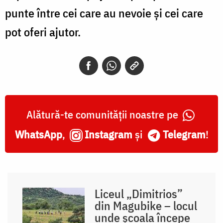
punte între cei care au nevoie și cei care
pot oferi ajutor.
Alătură-te comunității noastre pe
WhatsApp
,
Instagram
și
Telegram
!
Liceul „Dimitrios”
din Magubike – locul
unde școala începe