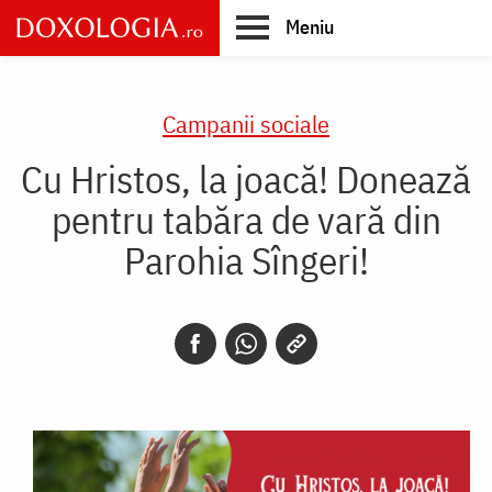
Skip
Meniu
to
main
Main
content
navigation
Campanii sociale
Cu Hristos, la joacă! Donează
pentru tabăra de vară din
Parohia Sîngeri!