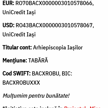
EUR:
RO70BACX0000003010578066,
UniCredit Iași
USD:
RO43BACX0000003010578067,
UniCredit Iași
Titular cont:
Arhiepiscopia Iașilor
Mențiune:
TABĂRĂ
Cod SWIFT:
BACXROBU, BIC:
BACXROBUXXX
Mulțumim pentru bunătate!