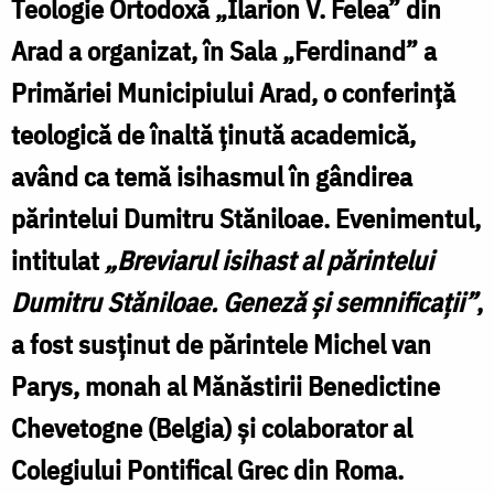
Teologie Ortodoxă „Ilarion V. Felea” din
T
T
la
c
Arad a organizat, în Sala „Ferdinand” a
Facultatea
ș
Primăriei Municipiului Arad, o conferință
de
s
teologică de înaltă ținută academică,
Teologie
i
din
având ca temă isihasmul în gândirea
l
Arad:
părintelui Dumitru Stăniloae. Evenimentul,
F
conferință
intitulat
„Breviarul isihast al părintelui
dedicată
Dumitru Stăniloae. Geneză și semnificații”
,
T
Sfântului
a fost susținut de părintele Michel van
d
Dumitru
Parys, monah al Mănăstirii Benedictine
A
Stăniloae
Chevetogne (Belgia) și colaborator al
c
/
Colegiului Pontifical Grec din Roma.
d
Foto: