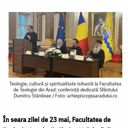
Teologie,
Teologie, cultură și spiritualitate isihastă la Facultatea
de Teologie din Arad: conferință dedicată Sfântului
cultură
Dumitru Stăniloae / Foto: arhiepiscopiaaradului.ro
și
spiritualitate
În seara zilei de 23 mai, Facultatea de
isihastă