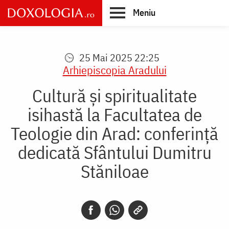
Skip
Meniu
to
main
Main
content
navigation
25 Mai 2025 22:25
Arhiepiscopia Aradului
Cultură și spiritualitate
isihastă la Facultatea de
Teologie din Arad: conferință
dedicată Sfântului Dumitru
Stăniloae