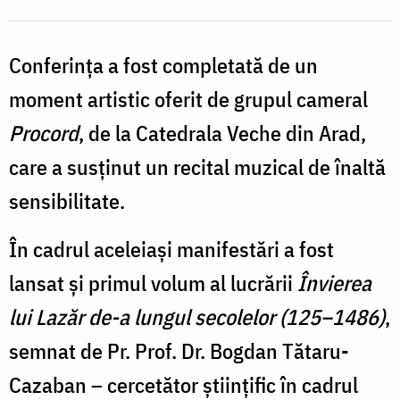
S
arhiepiscopiaaradului.ro
Conferința a fost completată de un
S
moment artistic oferit de grupul cameral
/
Procord
, de la Catedrala Veche din Arad,
F
care a susținut un recital muzical de înaltă
a
sensibilitate.
În cadrul aceleiași manifestări a fost
lansat și primul volum al lucrării
Învierea
lui Lazăr de-a lungul secolelor (125–1486)
,
semnat de Pr. Prof. Dr. Bogdan Tătaru-
Cazaban – cercetător științific în cadrul