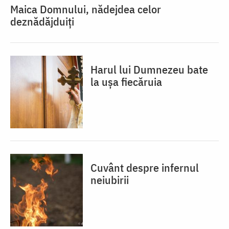
Maica Domnului, nădejdea celor
deznădăjduiți
Harul lui Dumnezeu bate
la ușa fiecăruia
Cuvânt despre infernul
neiubirii