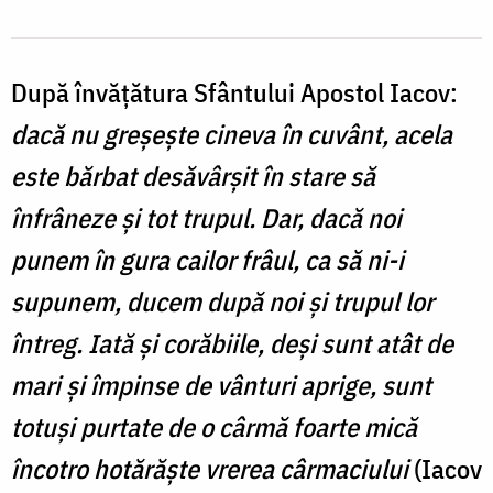
de
cleveteli?
După învăţătura Sfântului Apostol Iacov:
dacă nu greşeşte cineva în cuvânt, acela
este bărbat desăvârşit în stare să
înfrâneze şi tot trupul. Dar, dacă noi
punem în gura cailor frâul, ca să ni-i
supunem, ducem după noi şi trupul lor
întreg. Iată şi corăbiile, deşi sunt atât de
mari şi împinse de vânturi aprige, sunt
totuşi purtate de o cârmă foarte mică
încotro hotărăşte vrerea cârmaciului
(Iacov