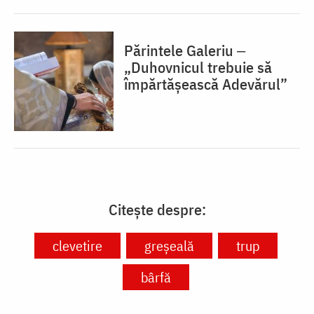
Părintele Galeriu ‒
„Duhovnicul trebuie să
împărtășească Adevărul”
Citește despre:
clevetire
greșeală
trup
bârfă