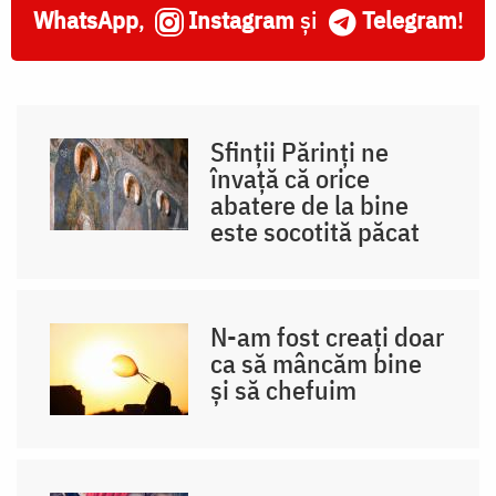
WhatsApp
,
Instagram
și
Telegram
!
Sfinții Părinți ne
învață că orice
abatere de la bine
este socotită păcat
N-am fost creați doar
ca să mâncăm bine
și să chefuim