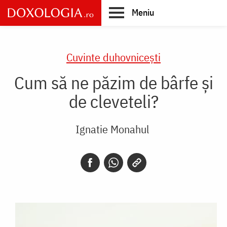
Skip
Meniu
to
main
Main
content
navigation
Cuvinte duhovnicești
Cum să ne păzim de bârfe și
de cleveteli?
Ignatie Monahul