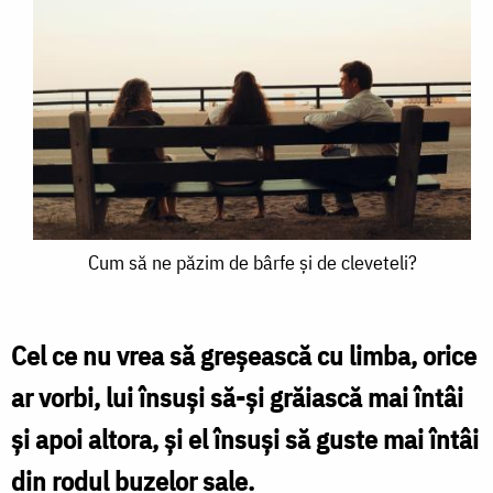
Cum
Cum să ne păzim de bârfe și de cleveteli?
să
ne
Cel ce nu vrea să greşească cu limba, orice
păzim
ar vorbi, lui însuşi să-şi grăiască mai întâi
de
şi apoi altora, şi el însuşi să guste mai întâi
bârfe
din rodul buzelor sale.
și