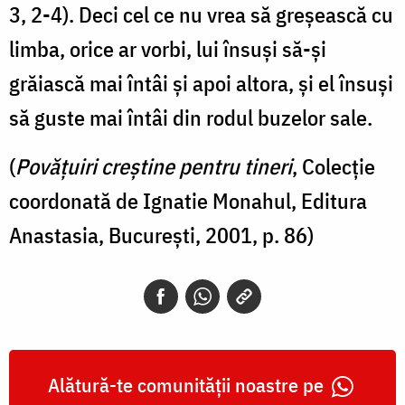
3, 2-4). Deci cel ce nu vrea să greşească cu
limba, orice ar vorbi, lui însuşi să-şi
grăiască mai întâi şi apoi altora, şi el însuşi
să guste mai întâi din rodul buzelor sale.
(
Povățuiri creștine pentru tineri
, Colecție
coordonată de Ignatie Monahul, Editura
Anastasia, București, 2001, p. 86)
Alătură-te comunității noastre pe