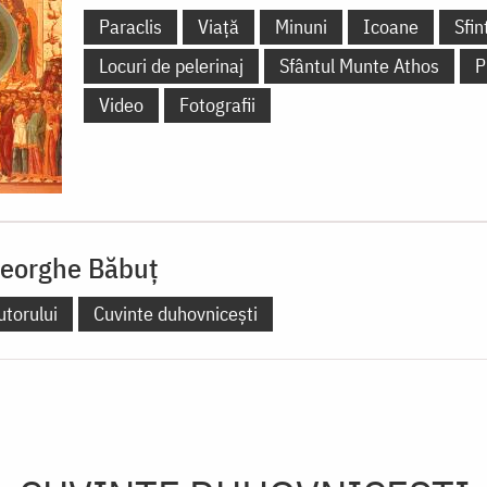
Paraclis
Viață
Minuni
Icoane
Sfi
Locuri de pelerinaj
Sfântul Munte Athos
P
Video
Fotografii
eorghe Băbuț
utorului
Cuvinte duhovnicești