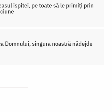
easul ispitei, pe toate să le primiți prin
ăciune
a Domnului, singura noastră nădejde