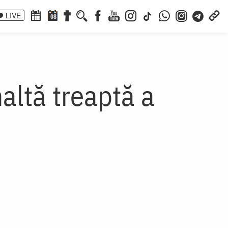
LIVE
08
altă treaptă a