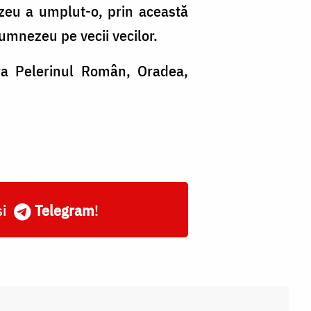
eu a umplut-o, prin această
umnezeu pe vecii vecilor.
ra Pelerinul Român, Oradea,
și
Telegram
!