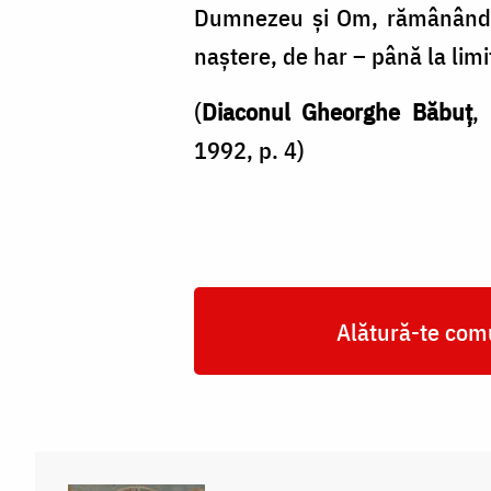
Zamfirescu
Dumnezeu și Om, rămânând ș
naștere, de har – până la lim
(
Diaconul Gheorghe Băbuț
,
1992, p. 4)
Alătură-te comu