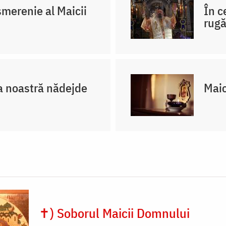
merenie al Maicii
În c
rug
 noastră nădejde
Maic
✝) Soborul Maicii Domnului