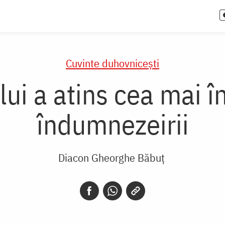
Cuvinte duhovnicești
i a atins cea mai în
îndumnezeirii
Diacon Gheorghe Băbuț