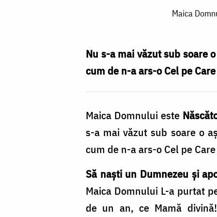
Maica
Maica Domnul
Domnului
a
atins
Nu s-a mai văzut sub soare o
cea
cum de n-a ars-o Cel pe Care
mai
înaltă
Maica Domnului este
Născăto
treaptă
s-a mai văzut sub soare o a
a
cum de n-a ars-o Cel pe Care
îndumnezeirii
/
Să naști un Dumnezeu și apoi
Foto:
Maica Domnului L-a purtat pe
Bogdan
de un an, ce Mamă divină!