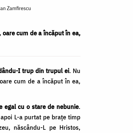
dan Zamfirescu
 oare cum de a încăput în ea,
ndu-I trup din trupul ei
. Nu
oare cum de a încăput în ea,
e egal cu o stare de nebunie
.
apoi L-a purtat pe brațe timp
eu, născându-L pe Hristos,