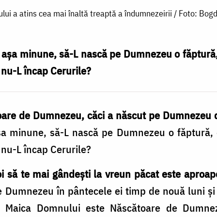
ui a atins cea mai înaltă treaptă a îndumnezeirii / Foto: Bog
 aşa minune, să-L nască pe Dumnezeu o făptură,
 nu-L încap Cerurile?
are de Dumnezeu, căci a născut pe Dumnezeu dâ
șa minune, să-L nască pe Dumnezeu o făptură, 
 nu-L încap Cerurile?
 să te mai gândești la vreun păcat este aproap
 Dumnezeu în pântecele ei timp de nouă luni și 
 Maica Domnului este Născătoare de Dumnez