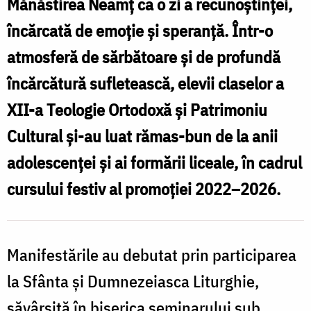
Mănăstirea Neamț ca o zi a recunoștinței,
încărcată de emoție și speranță. Într-o
atmosferă de sărbătoare și de profundă
încărcătură sufletească, elevii claselor a
XII-a Teologie Ortodoxă și Patrimoniu
Cultural și-au luat rămas-bun de la anii
adolescenței și ai formării liceale, în cadrul
cursului festiv al promoției 2022–2026.
Manifestările au debutat prin participarea
la Sfânta și Dumnezeiasca Liturghie,
săvârșită în biserica seminarului sub