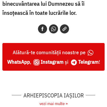
binecuvântarea lui Dumnezeu să îi
însoțească în toate lucrările lor.
Alătură-te comunității noastre pe
WhatsApp
,
Instagram
și
Telegram
!
ARHIEPISCOPIA IAŞILOR
vezi mai multe »