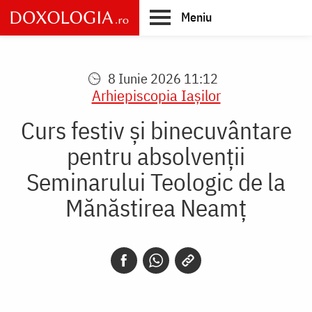
Skip
Meniu
to
main
Main
content
navigation
8 Iunie 2026 11:12
Arhiepiscopia Iaşilor
Curs festiv și binecuvântare
pentru absolvenții
Seminarului Teologic de la
Mănăstirea Neamț