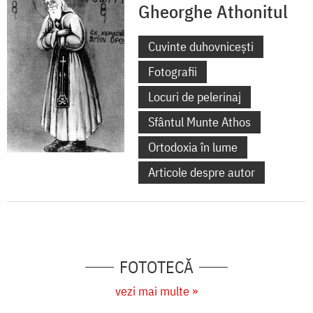
Gheorghe Athonitul
Cuvinte duhovnicești
Fotografii
Locuri de pelerinaj
Sfântul Munte Athos
Ortodoxia în lume
Articole despre autor
FOTOTECĂ
vezi mai multe »