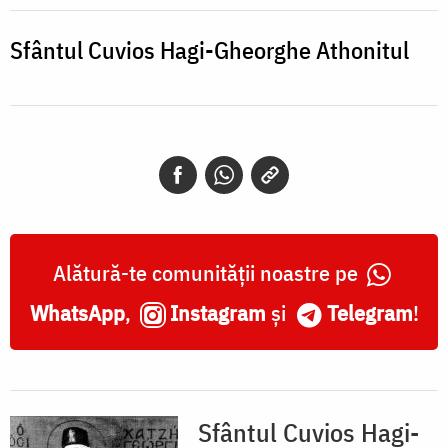
Gheorghe
Athonitul
Sfântul Cuvios Hagi-Gheorghe Athonitul
Alătură-te comunității noastre pe
WhatsApp
,
Instagram
și
Telegram
!
Sfântul Cuvios Hagi-