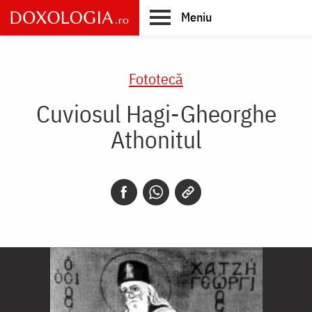
Skip
Meniu
to
main
Main
content
navigation
Fototecă
Cuviosul Hagi-Gheorghe
Athonitul