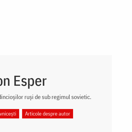
on Esper
incioșilor ruși de sub regimul sovietic.
vnicești
Articole despre autor