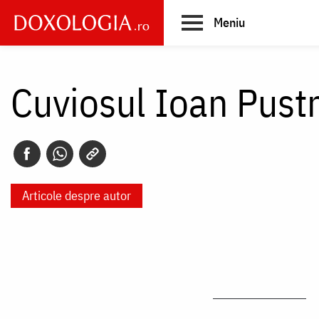
Skip
Meniu
to
main
Main
content
navigation
Cuviosul Ioan Pustn
Articole despre autor