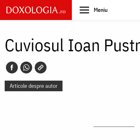
Skip
Meniu
to
main
Main
content
navigation
Cuviosul Ioan Pustn
Articole despre autor