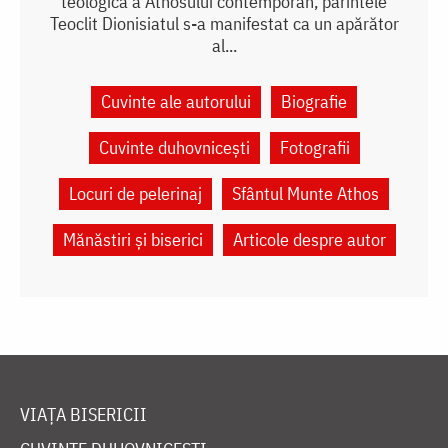
teologică a Athosului contemporan, părintele
Teoclit Dionisiatul s-a manifestat ca un apărător
al...
Cuvinte ale autorului
Biografie
Cuvinte duhovnicești
Fotografii
Locuri de pelerinaj
Sfântul Munte Athos
Mănăstiri și biserici
Articole despre autor
VIAȚA BISERICII