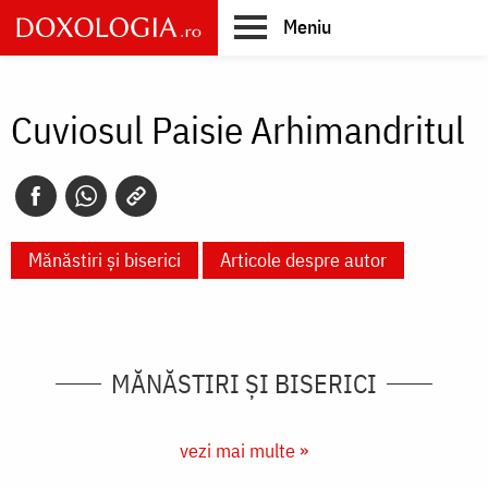
Skip
Meniu
to
main
Main
content
navigation
Cuviosul Paisie Arhimandritul
Mănăstiri și biserici
Articole despre autor
MĂNĂSTIRI ȘI BISERICI
vezi mai multe »