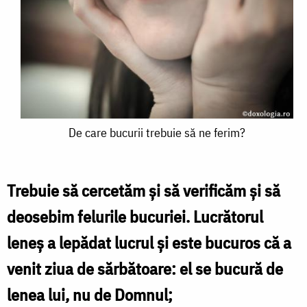
De
De care bucurii trebuie să ne ferim?
care
bucurii
Trebuie să cercetăm şi să verificăm şi să
trebuie
deosebim felurile bucuriei. Lucrătorul
să
leneş a lepădat lucrul şi este bucuros că a
ne
venit ziua de sărbătoare: el se bucură de
ferim?
lenea lui, nu de Domnul;