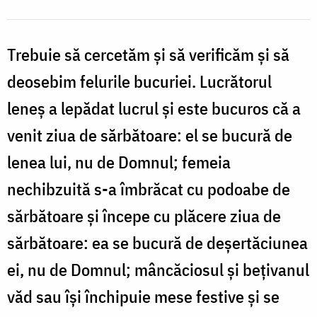
Trebuie să cercetăm şi să verificăm şi să
deosebim felurile bucuriei. Lucrătorul
leneş a lepădat lucrul şi este bucuros că a
venit ziua de sărbătoare: el se bucură de
lenea lui, nu de Domnul; femeia
nechibzuită s-a îmbrăcat cu podoabe de
sărbătoare şi începe cu plăcere ziua de
sărbătoare: ea se bucură de deşertăciunea
ei, nu de Domnul; mâncăciosul şi beţivanul
văd sau îşi închipuie mese festive şi se