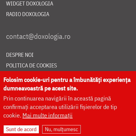
WIDGET DOXOLOGIA
RADIO DOXOLOGIA
DESPRE NOI
POLITICA DE COOKIES
DONEAZĂ ONLINE PENTRU CATEDRALA NAȚIONALĂ
Folosim cookie-uri pentru a îmbunătăți experiența
dumneavoastră pe acest site.
Prin continuarea navigării în această pagină
LIVE
confirmați acceptarea utilizării fișierelor de tip
cookie.
Mai multe informații
Site dezvoltat de
DOXOLOGIA MEDIA
,
Sunt de acord
Nu, mulțumesc