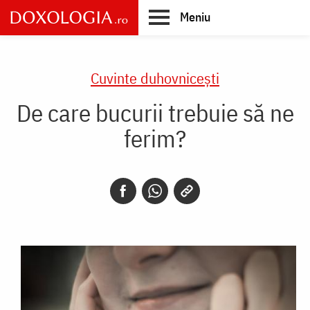
Skip
Meniu
to
main
Main
content
navigation
Cuvinte duhovnicești
De care bucurii trebuie să ne
ferim?