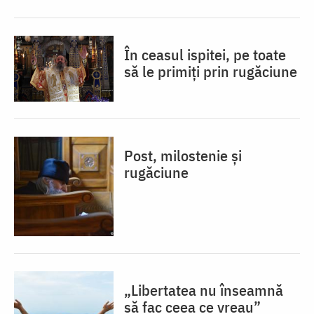
În ceasul ispitei, pe toate
să le primiți prin rugăciune
Post, milostenie și
rugăciune
„Libertatea nu înseamnă
să fac ceea ce vreau”