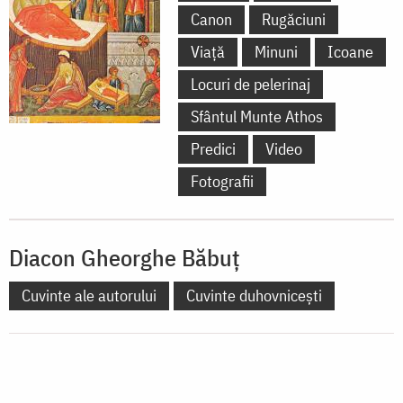
Canon
Rugăciuni
Viață
Minuni
Icoane
Locuri de pelerinaj
Sfântul Munte Athos
Predici
Video
Fotografii
Diacon Gheorghe Băbuț
Cuvinte ale autorului
Cuvinte duhovnicești