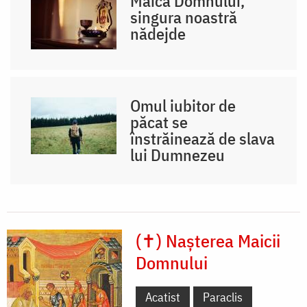
Maica Domnului,
singura noastră
nădejde
Omul iubitor de
păcat se
înstrăinează de slava
lui Dumnezeu
(✝) Nașterea Maicii
Domnului
Acatist
Paraclis