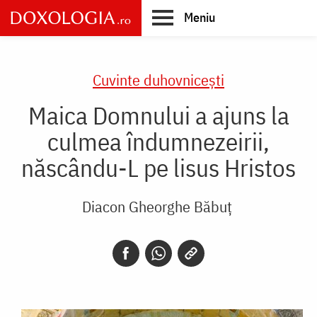
Skip
Meniu
to
main
Main
content
navigation
Cuvinte duhovnicești
Maica Domnului a ajuns la
culmea îndumnezeirii,
născându-L pe lisus Hristos
Diacon Gheorghe Băbuț