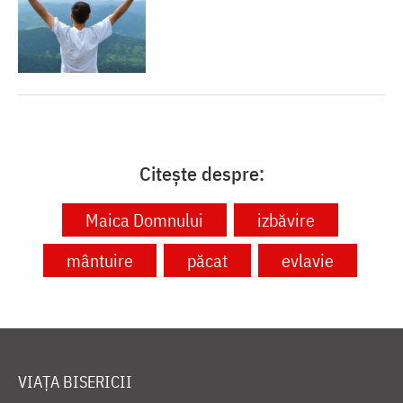
Citește despre:
Maica Domnului
izbăvire
mântuire
păcat
evlavie
VIAȚA BISERICII