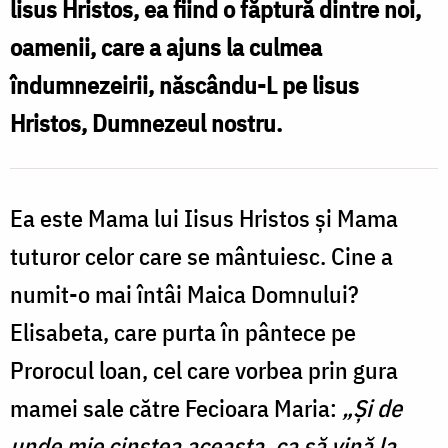
lisus Hristos, ea fiind o făptură dintre noi,
îndumnezeirii,
oamenii, care a ajuns la culmea
a
născându-
îndumnezeirii, născându-L pe lisus
l
L
Hristos, Dumnezeul nostru.
pe
î
lisus
Hristos
Ea este Mama lui Iisus Hristos și Mama
L
/
tuturor celor care se mântuiesc. Cine a
Foto:
numit-o mai întâi Maica Domnului?
l
Bogdan
Elisabeta, care purta în pântece pe
H
Zamfirescu
Prorocul loan, cel care vorbea prin gura
/
mamei sale către Fecioara Maria:
„Și de
F
unde mie cinstea aceasta, ca să vină la