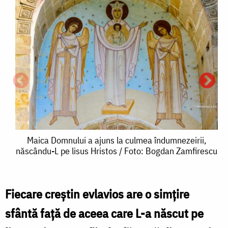
Maica
Maica Domnului a ajuns la culmea îndumnezeirii,
născându-L pe lisus Hristos / Foto: Bogdan Zamfirescu
Domnului
a
ajuns
Fiecare creștin evlavios are o simțire
la
sfântă față de aceea care L-a născut pe
culmea