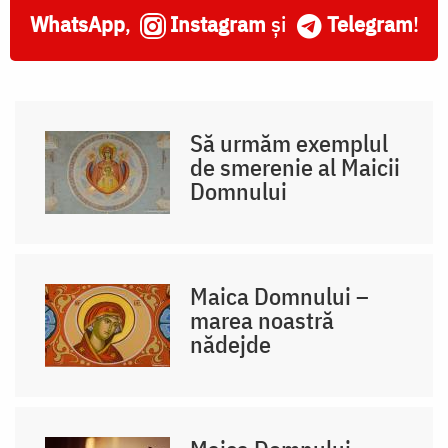
WhatsApp
,
Instagram
și
Telegram
!
Să urmăm exemplul
de smerenie al Maicii
Domnului
Maica Domnului –
marea noastră
nădejde