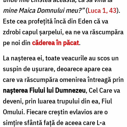
P
mine Maica Domnului meu?”
(
Luca 1, 43
).
Este cea profețită încă din Eden că va
zdrobi capul șarpelui, ea ne va răscumpăra
pe noi din
căderea în păcat
.
La nașterea ei, toate veacurile au scos un
suspin de ușurare, deoarece apare cea
care va răscumpăra omenirea întreagă prin
nașterea Fiului lui Dumnezeu
, Cel Care va
deveni, prin luarea trupului din ea, Fiul
Omului. Fiecare creștin evlavios are o
simțire sfântă față de aceea care L-a