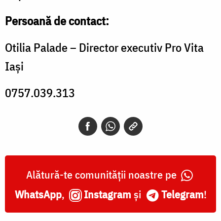
Persoană de contact:
Otilia Palade – Director executiv Pro Vita
Iași
0757.039.313
Alătură-te comunității noastre pe
WhatsApp
,
Instagram
și
Telegram
!