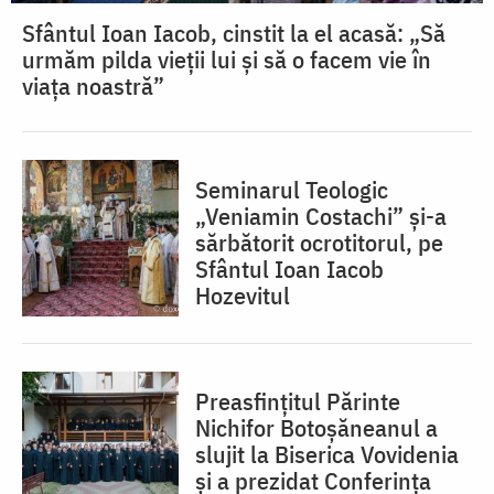
Sfântul Ioan Iacob, cinstit la el acasă: „Să
urmăm pilda vieții lui și să o facem vie în
viața noastră”
Seminarul Teologic
„Veniamin Costachi” și-a
sărbătorit ocrotitorul, pe
Sfântul Ioan Iacob
Hozevitul
Preasfințitul Părinte
Nichifor Botoșăneanul a
slujit la Biserica Vovidenia
și a prezidat Conferința