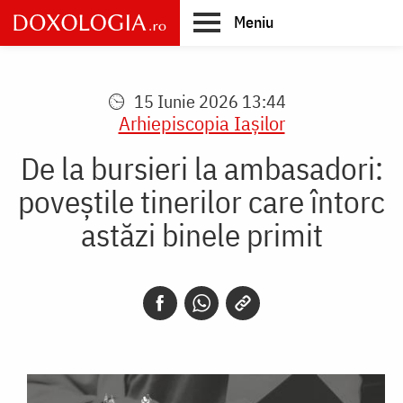
Skip
Meniu
to
main
Main
content
navigation
15 Iunie 2026 13:44
Arhiepiscopia Iaşilor
De la bursieri la ambasadori:
poveștile tinerilor care întorc
astăzi binele primit