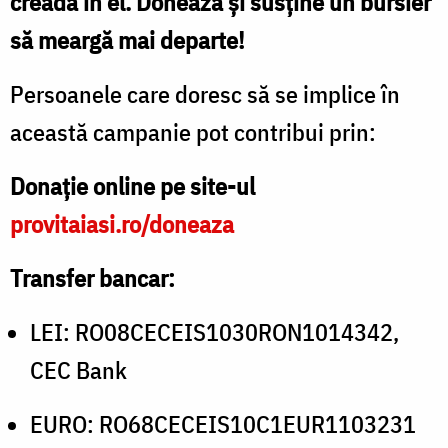
creadă în el. Donează și susține un bursier
să meargă mai departe!
Persoanele care doresc să se implice în
această campanie pot contribui prin:
Donație online pe site-ul
provitaiasi.ro/doneaza
Transfer bancar:
LEI: RO08CECEIS1030RON1014342,
CEC Bank
EURO: RO68CECEIS10C1EUR1103231